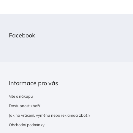
Z
á
p
Facebook
a
t
í
Informace pro vás
Vše o nákupu
Dostupnost zboží
Jak na vrácení, výměnu nebo reklamaci zboží?
Obchodní podmínky