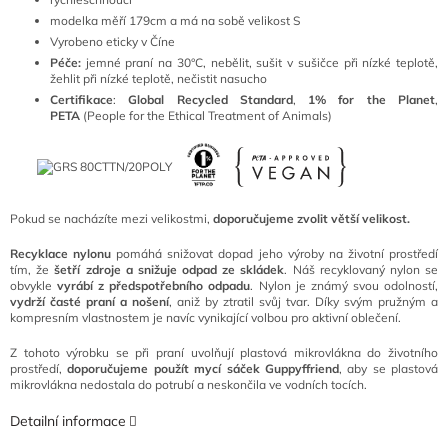
modelka měří 179cm a má na sobě velikost S
Vyrobeno eticky v Číne
Péče:
jemné praní na 30°C, nebělit, sušit v sušičce při nízké teplotě,
žehlit při nízké teplotě, nečistit nasucho
Certifikace
:
Global Recycled Standard
,
1% for the Planet
,
PETA
(People for the Ethical Treatment of Animals)
Pokud se nacházíte mezi velikostmi,
doporučujeme zvolit větší velikost.
Recyklace nylonu
pomáhá snižovat dopad jeho výroby na životní prostředí
tím, že
šetří zdroje a snižuje odpad ze skládek
. Náš recyklovaný nylon se
obvykle
vyrábí z předspotřebního odpadu
. Nylon je známý svou odolností,
vydrží časté praní a nošení
, aniž by ztratil svůj tvar. Díky svým pružným a
kompresním vlastnostem je navíc vynikající volbou pro aktivní oblečení.
Z tohoto výrobku se při praní uvolňují plastová mikrovlákna do životního
prostředí,
doporučujeme použít mycí sáček Guppyffriend
, aby se plastová
mikrovlákna nedostala do potrubí a neskončila ve vodních tocích.
Detailní informace