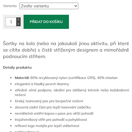
cena:
Varianta
PŘIDAT DO KOŠÍKU
Šortky na kolo (nebo na jakoukoli jinou aktivitu, při které
se cítíte dobře) s čistě střiženým designem a mimořádně
padnoucím střihem.
Detaily produktu:
Materiál:
60% recyklovaný nylon (certifikace GRS), 40% elastan
elegantní a hladký povrch tkaniny
středně silná podpora, ideální pro oblíbený trénink nebo každodenní
nošení
široký, tvarovaný pas pro bezpečné nošení
zkosená zadní část pro lepší tvarování zadečku
neviditelná vnitřní kapsa v pase pro větší pohodlí
trojúhelníkový střih pro pohodlí a pohyblivost
reflexní logo motýla pro lepší viditelnost
rychleschnoucí