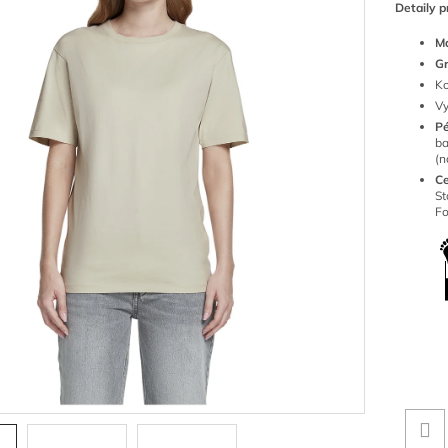
Detaily p
Ma
G
Ko
Vy
P
ba
(n
Ce
S
Fo