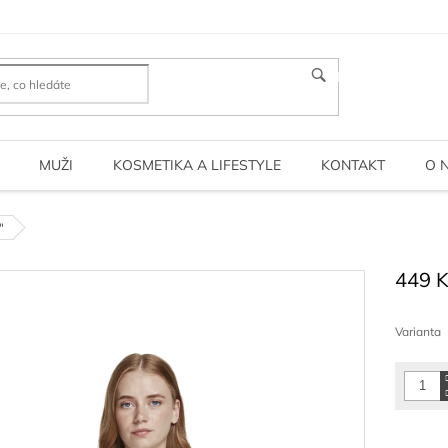
HLEDAT
MUŽI
KOSMETIKA A LIFESTYLE
KONTAKT
O 
"
449 
Měrná
cena:
Varianta