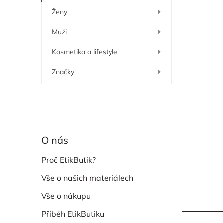
í
Ženy
p
a
Muži
n
e
Kosmetika a lifestyle
l
Značky
O nás
Proč EtikButik?
Vše o našich materiálech
Vše o nákupu
Příběh EtikButiku