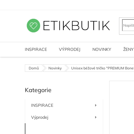
Přejít
na
obsah
INSPIRACE
VÝPRODEJ
NOVINKY
ŽENY
Domů
Novinky
Unisex béžové tričko "PREMIUM Bone
P
Kategorie
o
Přeskočit
kategorie
s
t
INSPIRACE
r
a
Výprodej
n
n
Novinky