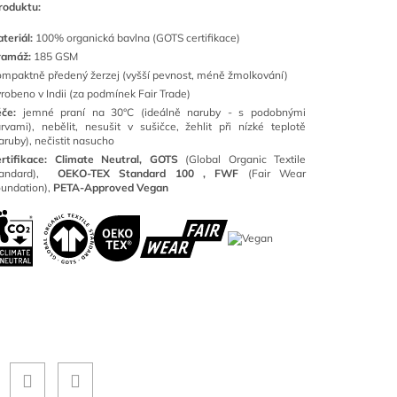
roduktu:
teriál:
100
% organická bavlna (GOTS certifikace)
ramáž:
185 GSM
mpaktně předený žerzej (vyšší pevnost, méně žmolkování)
robeno v Indii (za podmínek Fair Trade)
éče:
jemné praní na 30°C (ideálně naruby - s podobnými
rvami), nebělit, nesušit v sušičce, žehlit při nízké teplotě
aruby), nečistit nasucho
rtifikace: Climate Neutral, GOTS
(
Global Organic Textile
tandard),
OEKO-TEX Standard 100 ,
FWF
(Fair Wear
undation),
PETA-Approved Vegan