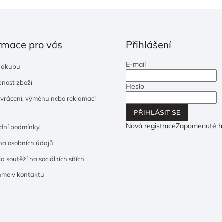
rmace pro vás
Přihlášení
E-mail
nákupu
nost zboží
Heslo
 vrácení, výměnu nebo reklamaci
PŘIHLÁSIT SE
Nová registrace
Zapomenuté h
dní podmínky
a osobních údajů
a soutěží na sociálních sítích
ňme v kontaktu