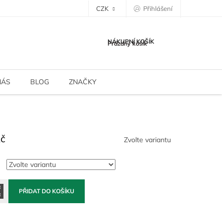
CZK
Přihlášení
NÁKUPNÍ KOŠÍK
Prázdný košík
NÁS
BLOG
ZNAČKY
Kč
Zvolte variantu
PŘIDAT DO KOŠÍKU