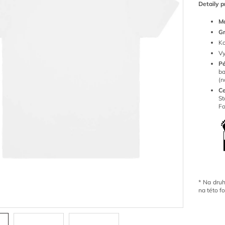
Detaily p
Ma
G
Ko
Vy
P
ba
(n
Ce
S
Fo
*
Na druh
na této f