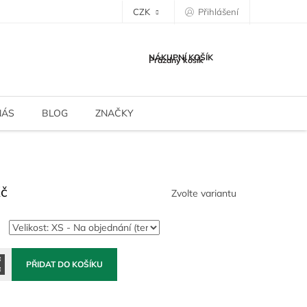
CZK
Přihlášení
NÁKUPNÍ KOŠÍK
Prázdný košík
NÁS
BLOG
ZNAČKY
Kč
Zvolte variantu
PŘIDAT DO KOŠÍKU