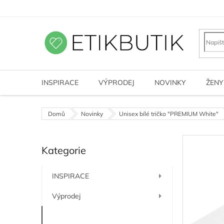
Přejít
na
obsah
INSPIRACE
VÝPRODEJ
NOVINKY
ŽENY
Domů
Novinky
Unisex bílé tričko "PREMIUM White"
P
Kategorie
o
Přeskočit
kategorie
s
t
INSPIRACE
r
a
Výprodej
n
n
Novinky