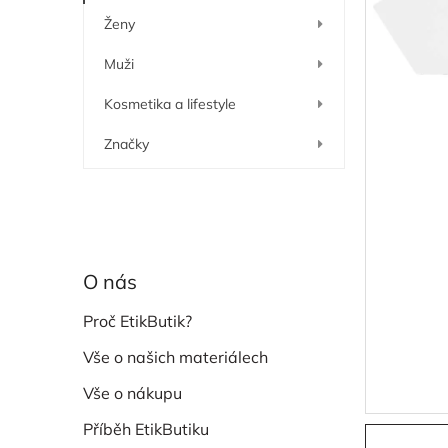
í
Ženy
p
a
Muži
n
e
Kosmetika a lifestyle
l
Značky
O nás
Proč EtikButik?
Vše o našich materiálech
Vše o nákupu
Příběh EtikButiku