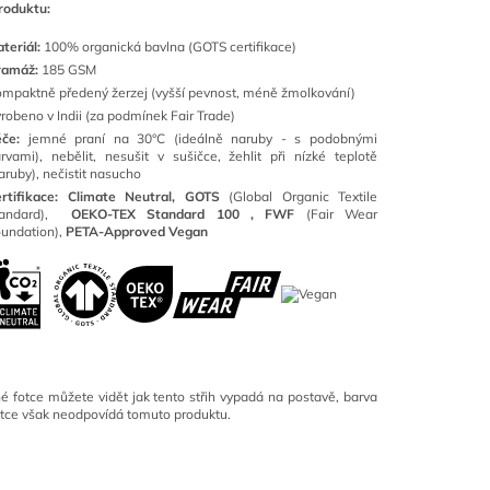
roduktu:
teriál:
100
% organická bavlna (GOTS certifikace)
ramáž:
185 GSM
mpaktně předený žerzej (vyšší pevnost, méně žmolkování)
robeno v Indii (za podmínek Fair Trade)
éče:
jemné praní na 30°C (ideálně naruby - s podobnými
rvami), nebělit, nesušit v sušičce, žehlit při nízké teplotě
aruby), nečistit nasucho
rtifikace: Climate Neutral, GOTS
(
Global Organic Textile
tandard),
OEKO-TEX Standard 100 ,
FWF
(Fair Wear
undation),
PETA-Approved Vegan
é fotce můžete vidět jak tento střih vypadá na postavě, barva
otce však neodpovídá tomuto produktu.