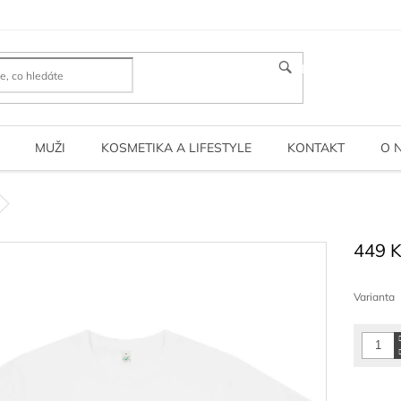
HLEDAT
MUŽI
KOSMETIKA A LIFESTYLE
KONTAKT
O 
449 
Měrná
cena:
Varianta