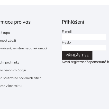
rmace pro vás
Přihlášení
E-mail
nákupu
nost zboží
Heslo
 vrácení, výměnu nebo reklamaci
PŘIHLÁSIT SE
Nová registrace
Zapomenuté h
dní podmínky
a osobních údajů
a soutěží na sociálních sítích
ňme v kontaktu