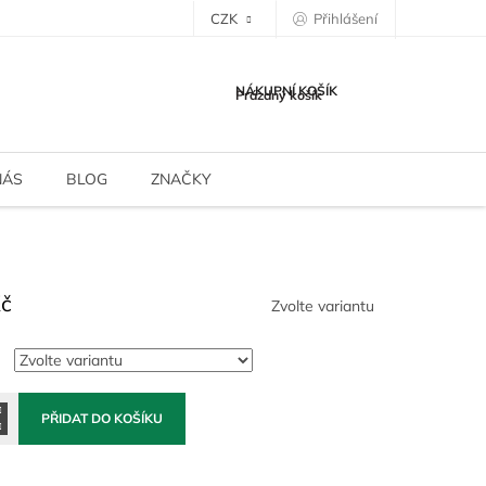
CZK
Přihlášení
NÁKUPNÍ KOŠÍK
Prázdný košík
NÁS
BLOG
ZNAČKY
Kč
Zvolte variantu
PŘIDAT DO KOŠÍKU