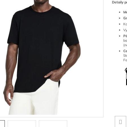
Detaily p
Ma
G
Ko
Vy
P
ba
(n
Ce
S
Fo