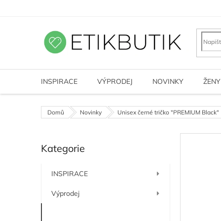
Přejít
na
obsah
INSPIRACE
VÝPRODEJ
NOVINKY
ŽENY
Domů
Novinky
Unisex černé tričko "PREMIUM Black"
P
Kategorie
o
Přeskočit
kategorie
s
t
INSPIRACE
r
a
Výprodej
n
n
Novinky