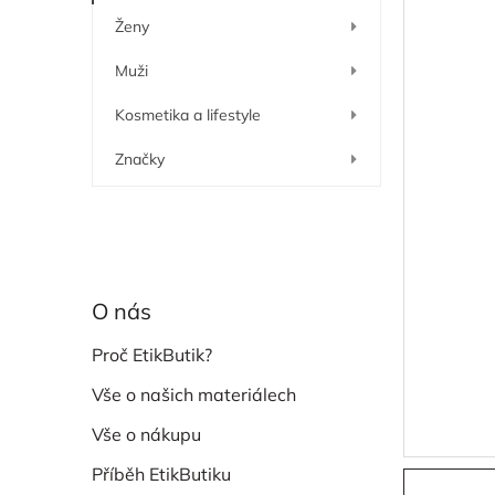
í
Ženy
p
a
Muži
n
e
Kosmetika a lifestyle
l
Značky
O nás
Proč EtikButik?
Vše o našich materiálech
Vše o nákupu
Příběh EtikButiku