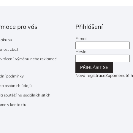
rmace pro vás
Přihlášení
E-mail
nákupu
nost zboží
Heslo
 vrácení, výměnu nebo reklamaci
PŘIHLÁSIT SE
Nová registrace
Zapomenuté h
dní podmínky
a osobních údajů
a soutěží na sociálních sítích
ňme v kontaktu