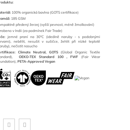
roduktu:
teriál:
100
% organická bavlna (GOTS certifikace)
ramáž:
185 GSM
mpaktně předený žerzej (vyšší pevnost, méně žmolkování)
robeno v Indii (za podmínek Fair Trade)
éče:
jemné praní na 30°C (ideálně naruby - s podobnými
rvami), nebělit, nesušit v sušičce, žehlit při nízké teplotě
aruby), nečistit nasucho
rtifikace: Climate Neutral, GOTS
(
Global Organic Textile
tandard),
OEKO-TEX Standard 100 ,
FWF
(Fair Wear
undation),
PETA-Approved Vegan