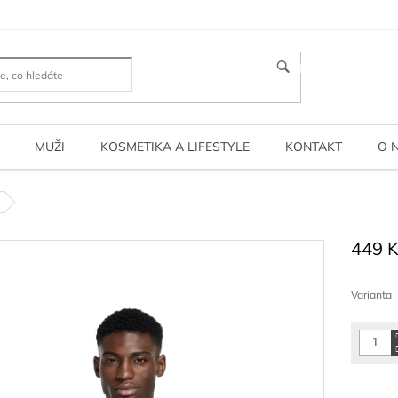
HLEDAT
MUŽI
KOSMETIKA A LIFESTYLE
KONTAKT
O 
449 
Měrná
cena:
Varianta