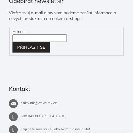
Odebírat newsletter
Vložte svůj e-mail a my vám budeme zasílat informace o
nových produktech na našem e-shopu.
E-mail
PŘIHLÁSIT SE
Kontakt
etikbutik
@
etikbutik.cz
608 041 800 (PO-PÁ 13-18)
Lajkněte nás na FB, aby Vám nic neuniklo!