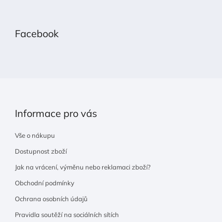
Z
á
p
Facebook
a
t
í
Informace pro vás
Vše o nákupu
Dostupnost zboží
Jak na vrácení, výměnu nebo reklamaci zboží?
Obchodní podmínky
Ochrana osobních údajů
Pravidla soutěží na sociálních sítích