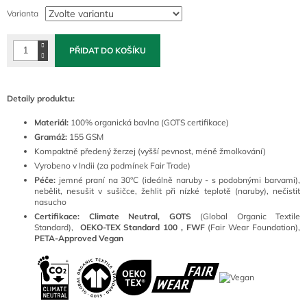
cena:
Varianta
PŘIDAT DO KOŠÍKU
Detaily produktu:
Materiál:
100
% organická bavlna (GOTS certifikace)
Gramáž:
155 GSM
Kompaktně předený žerzej (vyšší pevnost, méně žmolkování)
Vyrobeno v Indii (za podmínek Fair Trade)
Péče:
jemné praní na 30°C (ideálně naruby - s podobnými barvami),
nebělit, nesušit v sušičce, žehlit při nízké teplotě (naruby), nečistit
nasucho
Certifikace: Climate Neutral, GOTS
(
Global Organic Textile
Standard),
OEKO-TEX Standard 100 ,
FWF
(Fair Wear Foundation),
PETA-Approved Vegan