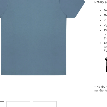
Detaily p
Ma
G
Ko
Vy
P
ba
(n
Ce
S
Fo
*
Na druh
na této f