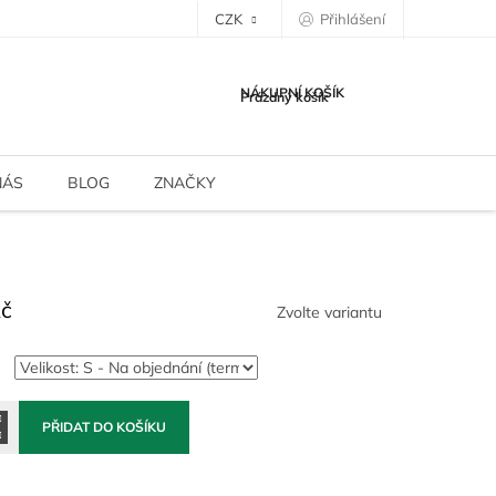
CZK
Přihlášení
NÁKUPNÍ KOŠÍK
Prázdný košík
NÁS
BLOG
ZNAČKY
Kč
Zvolte variantu
PŘIDAT DO KOŠÍKU