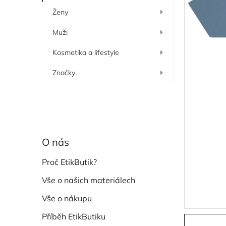
í
Ženy
p
a
Muži
n
e
Kosmetika a lifestyle
l
Značky
O nás
Proč EtikButik?
Vše o našich materiálech
Vše o nákupu
Příběh EtikButiku