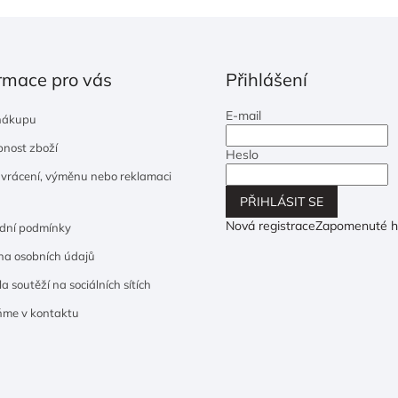
rmace pro vás
Přihlášení
E-mail
nákupu
nost zboží
Heslo
 vrácení, výměnu nebo reklamaci
PŘIHLÁSIT SE
Nová registrace
Zapomenuté h
dní podmínky
a osobních údajů
a soutěží na sociálních sítích
ňme v kontaktu