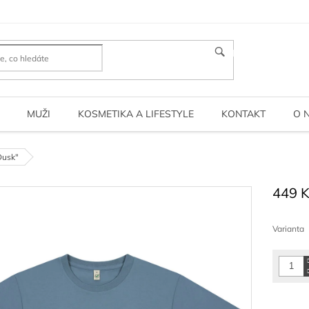
HLEDAT
MUŽI
KOSMETIKA A LIFESTYLE
KONTAKT
O 
Dusk"
449 
Měrná
cena:
Varianta