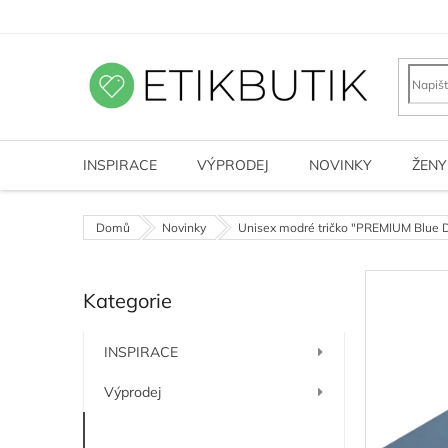
Přejít
na
obsah
INSPIRACE
VÝPRODEJ
NOVINKY
ŽENY
Domů
Novinky
Unisex modré tričko "PREMIUM Blue 
P
Kategorie
o
Přeskočit
kategorie
s
t
INSPIRACE
r
a
Výprodej
n
n
Novinky