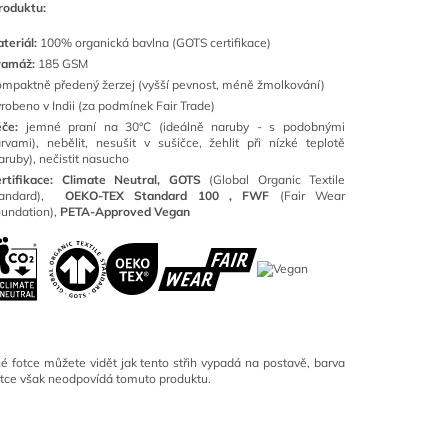
roduktu:
teriál:
100
% organická bavlna (GOTS certifikace)
ramáž:
185 GSM
mpaktně předený žerzej (vyšší pevnost, méně žmolkování)
robeno v Indii (za podmínek Fair Trade)
éče:
jemné praní na 30°C (ideálně naruby - s podobnými
rvami), nebělit, nesušit v sušičce, žehlit při nízké teplotě
aruby), nečistit nasucho
rtifikace: Climate Neutral, GOTS
(
Global Organic Textile
tandard),
OEKO-TEX Standard 100 ,
FWF
(Fair Wear
undation),
PETA-Approved Vegan
é fotce můžete vidět jak tento střih vypadá na postavě, barva
otce však neodpovídá tomuto produktu.