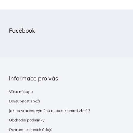
Z
á
p
Facebook
a
t
í
Informace pro vás
Vše o nákupu
Dostupnost zboží
Jak na vrácení, výměnu nebo reklamaci zboží?
Obchodní podmínky
Ochrana osobních údajů