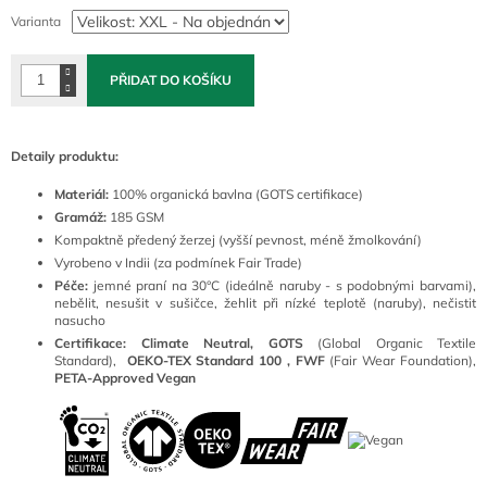
cena:
Varianta
PŘIDAT DO KOŠÍKU
Detaily produktu:
Materiál:
100
% organická bavlna (GOTS certifikace)
Gramáž:
185 GSM
Kompaktně předený žerzej (vyšší pevnost, méně žmolkování)
Vyrobeno v Indii (za podmínek Fair Trade)
Péče:
jemné praní na 30°C (ideálně naruby - s podobnými barvami),
nebělit, nesušit v sušičce, žehlit při nízké teplotě (naruby), nečistit
nasucho
Certifikace: Climate Neutral, GOTS
(
Global Organic Textile
Standard),
OEKO-TEX Standard 100 ,
FWF
(Fair Wear Foundation),
PETA-Approved Vegan