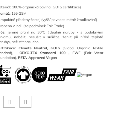
teriál:
100
% organická bavlna (GOTS certifikace)
ramáž:
155 GSM
mpaktně předený žerzej (vyšší pevnost, méně žmolkování)
robeno v Indii (za podmínek Fair Trade)
éče:
jemné praní na 30°C (ideálně naruby - s podobnými
rvami), nebělit, nesušit v sušičce, žehlit při nízké teplotě
aruby), nečistit nasucho
rtifikace: Climate Neutral, GOTS
(
Global Organic Textile
tandard),
OEKO-TEX Standard 100 ,
FWF
(Fair Wear
undation),
PETA-Approved Vegan