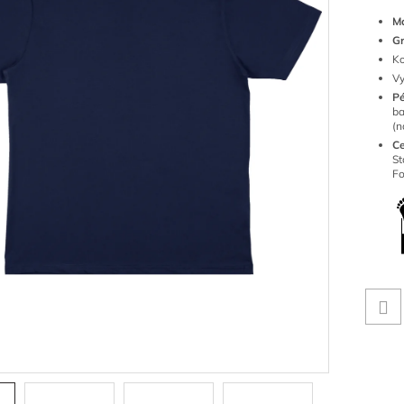
Ma
G
Ko
Vy
P
ba
(n
Ce
S
Fo