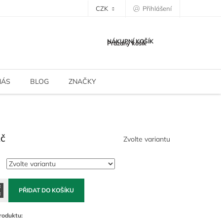
CZK
Přihlášení
NÁKUPNÍ KOŠÍK
Prázdný košík
NÁS
BLOG
ZNAČKY
Kč
Zvolte variantu
PŘIDAT DO KOŠÍKU
roduktu: