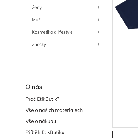
í
Ženy
p
a
Muži
n
e
Kosmetika a lifestyle
l
Značky
O nás
Proč EtikButik?
Vše o našich materiálech
Vše o nákupu
Příběh EtikButiku