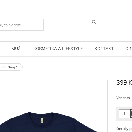
HLEDAT
MUŽI
KOSMETIKA A LIFESTYLE
KONTAKT
O 
ench Navy"
399 
Měrná
cena:
Varianta
Detaily p