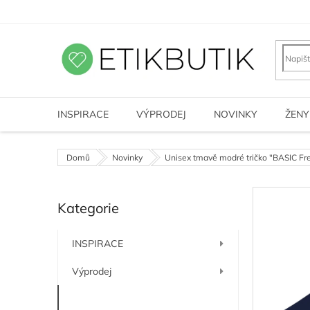
Přejít
na
obsah
INSPIRACE
VÝPRODEJ
NOVINKY
ŽENY
Domů
Novinky
Unisex tmavě modré tričko "BASIC Fr
P
Kategorie
o
Přeskočit
kategorie
s
t
INSPIRACE
r
a
Výprodej
n
n
Novinky