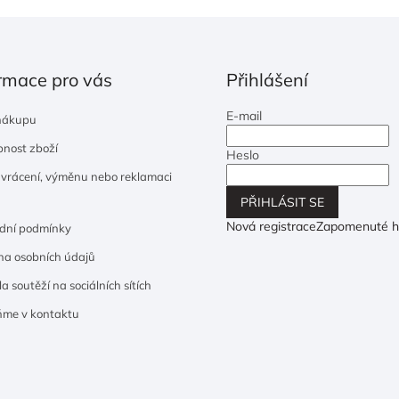
rmace pro vás
Přihlášení
E-mail
nákupu
nost zboží
Heslo
 vrácení, výměnu nebo reklamaci
PŘIHLÁSIT SE
Nová registrace
Zapomenuté h
dní podmínky
a osobních údajů
a soutěží na sociálních sítích
ňme v kontaktu