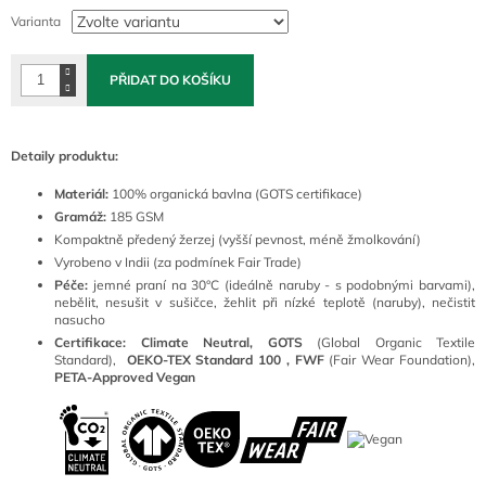
cena:
Varianta
PŘIDAT DO KOŠÍKU
Detaily produktu:
Materiál:
100
% organická bavlna (GOTS certifikace)
Gramáž:
185 GSM
Kompaktně předený žerzej (vyšší pevnost, méně žmolkování)
Vyrobeno v Indii (za podmínek Fair Trade)
Péče:
jemné praní na 30°C (ideálně naruby - s podobnými barvami),
nebělit, nesušit v sušičce, žehlit při nízké teplotě (naruby), nečistit
nasucho
Certifikace: Climate Neutral, GOTS
(
Global Organic Textile
Standard),
OEKO-TEX Standard 100 ,
FWF
(Fair Wear Foundation),
PETA-Approved Vegan