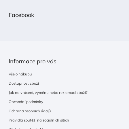
á
p
Facebook
a
t
í
Informace pro vás
Vše o nákupu
Dostupnost zboží
Jak na vrácení, výměnu nebo reklamaci zboží?
Obchodní podmínky
Ochrana osobních údajů
Pravidla soutěží na sociálních sítích