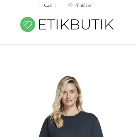
Přejít
CZK
Přihlášení
na
obsah