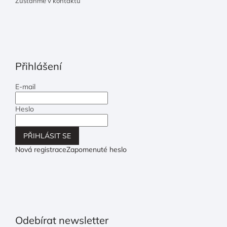
Zůstaňme v kontaktu
Přihlášení
E-mail
Heslo
PŘIHLÁSIT SE
Nová registrace
Zapomenuté heslo
Odebírat newsletter