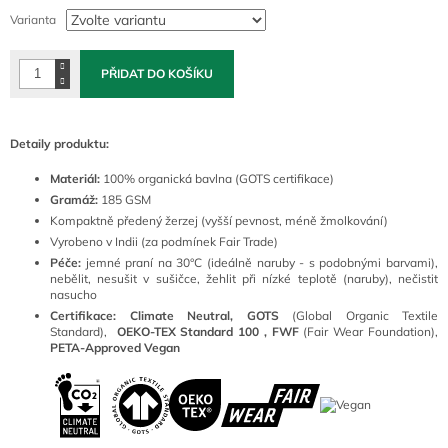
cena:
Varianta
PŘIDAT DO KOŠÍKU
Detaily produktu:
Materiál:
100
% organická bavlna (GOTS certifikace)
Gramáž:
185 GSM
Kompaktně předený žerzej (vyšší pevnost, méně žmolkování)
Vyrobeno v Indii (za podmínek Fair Trade)
Péče:
jemné praní na 30°C (ideálně naruby - s podobnými barvami),
nebělit, nesušit v sušičce, žehlit při nízké teplotě (naruby), nečistit
nasucho
Certifikace: Climate Neutral, GOTS
(
Global Organic Textile
Standard),
OEKO-TEX Standard 100 ,
FWF
(Fair Wear Foundation),
PETA-Approved Vegan