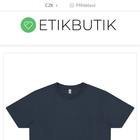
Přejít
CZK
Přihlášení
na
obsah