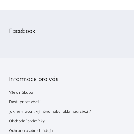
Z
á
p
Facebook
a
t
í
Informace pro vás
Vše o nákupu
Dostupnost zboží
Jak na vrácení, výměnu nebo reklamaci zboží?
Obchodní podmínky
Ochrana osobních údajů