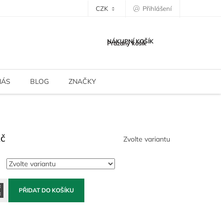
CZK
Přihlášení
NÁKUPNÍ KOŠÍK
Prázdný košík
NÁS
BLOG
ZNAČKY
Kč
Zvolte variantu
PŘIDAT DO KOŠÍKU