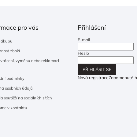
rmace pro vás
Přihlášení
E-mail
nákupu
nost zboží
Heslo
 vrácení, výměnu nebo reklamaci
PŘIHLÁSIT SE
Nová registrace
Zapomenuté h
dní podmínky
a osobních údajů
a soutěží na sociálních sítích
ňme v kontaktu