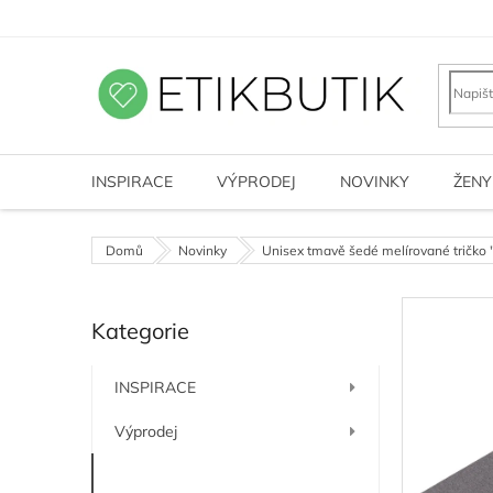
Přejít
na
obsah
INSPIRACE
VÝPRODEJ
NOVINKY
ŽENY
Domů
Novinky
Unisex tmavě šedé melírované tričk
P
Kategorie
o
Přeskočit
kategorie
s
t
INSPIRACE
r
a
Výprodej
n
n
Novinky