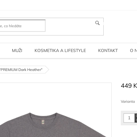
HLEDAT
MUŽI
KOSMETIKA A LIFESTYLE
KONTAKT
O 
o "PREMIUM Dark Heather"
449 
Měrná
cena:
Varianta