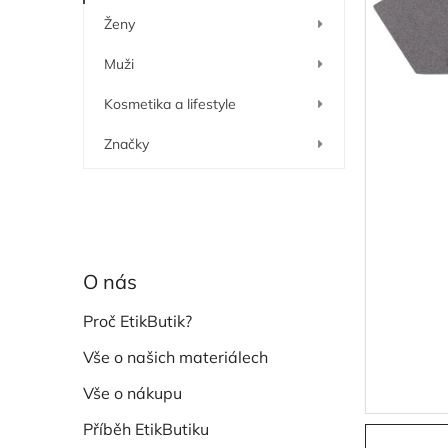
í
Ženy
p
a
Muži
n
e
Kosmetika a lifestyle
l
Značky
O nás
Proč EtikButik?
Vše o našich materiálech
Vše o nákupu
Příběh EtikButiku