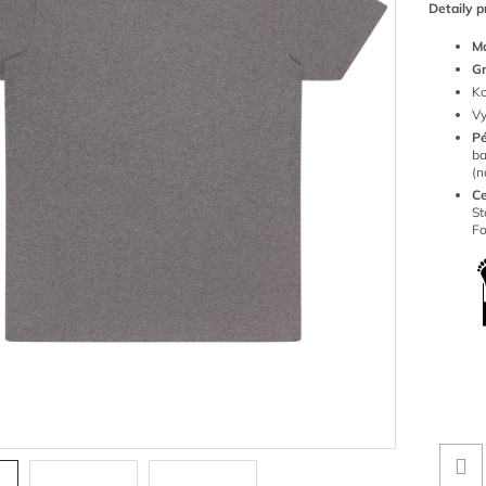
Detaily p
Ma
G
Ko
Vy
P
ba
(n
Ce
S
Fo