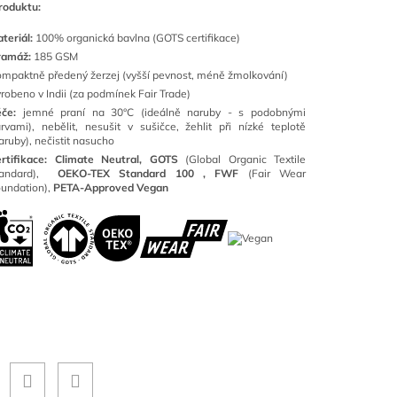
roduktu:
teriál:
100
% organická bavlna (GOTS certifikace)
ramáž:
185 GSM
mpaktně předený žerzej (vyšší pevnost, méně žmolkování)
robeno v Indii (za podmínek Fair Trade)
éče:
jemné praní na 30°C (ideálně naruby - s podobnými
rvami), nebělit, nesušit v sušičce, žehlit při nízké teplotě
aruby), nečistit nasucho
rtifikace: Climate Neutral, GOTS
(
Global Organic Textile
tandard),
OEKO-TEX Standard 100 ,
FWF
(Fair Wear
undation),
PETA-Approved Vegan