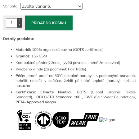
cena:
Varianta
PŘIDAT DO KOŠÍKU
Detaily produktu:
Materiál:
100
% organická bavlna (GOTS certifikace)
Gramáž:
155 GSM
Kompaktně předený žerzej (vyšší pevnost, méně žmolkování)
Vyrobeno v Indii (za podmínek Fair Trade)
Péče:
jemné praní na 30°C (ideálně naruby - s podobnými barvami),
nebělit, nesušit v sušičce, žehlit při nízké teplotě (naruby), nečistit
nasucho
Certifikace: Climate Neutral, GOTS
(
Global Organic Textile
Standard),
OEKO-TEX Standard 100 ,
FWF
(Fair Wear Foundation),
PETA-Approved Vegan