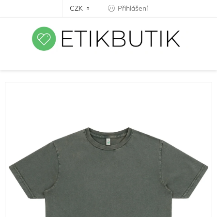
Přejít
CZK
Přihlášení
na
obsah