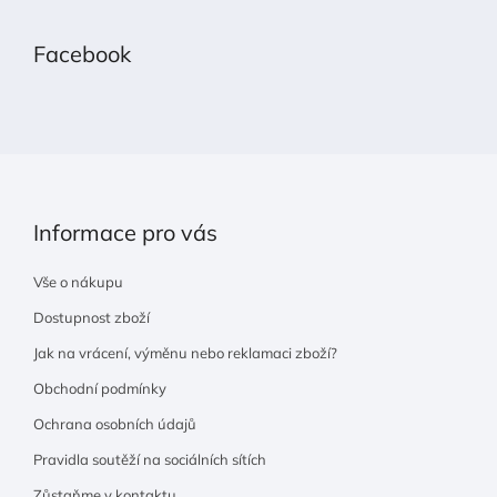
á
p
Facebook
a
t
í
Informace pro vás
Vše o nákupu
Dostupnost zboží
Jak na vrácení, výměnu nebo reklamaci zboží?
Obchodní podmínky
Ochrana osobních údajů
Pravidla soutěží na sociálních sítích
Zůstaňme v kontaktu