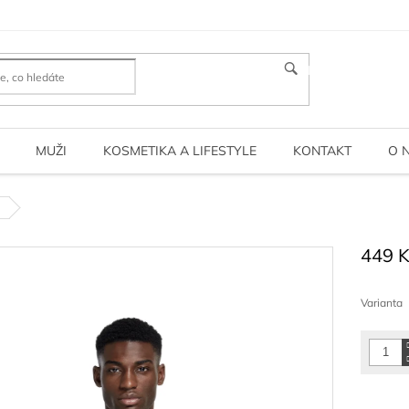
HLEDAT
MUŽI
KOSMETIKA A LIFESTYLE
KONTAKT
O 
"
449 
Měrná
cena:
Varianta