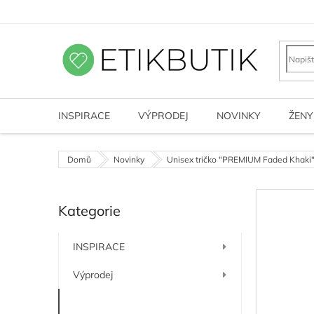
Přejít
na
obsah
INSPIRACE
VÝPRODEJ
NOVINKY
ŽENY
Domů
Novinky
Unisex tričko "PREMIUM Faded Khaki
P
Kategorie
o
Přeskočit
kategorie
s
t
INSPIRACE
r
a
Výprodej
n
n
Novinky