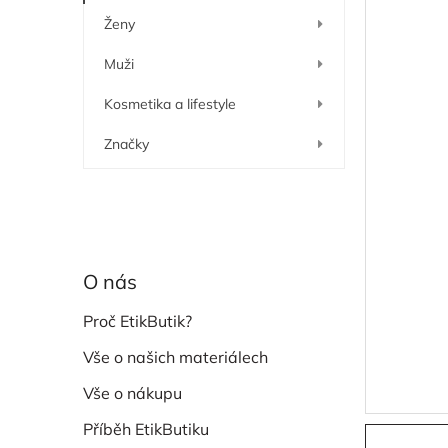
í
Ženy
p
a
Muži
n
e
Kosmetika a lifestyle
l
Značky
O nás
Proč EtikButik?
Vše o našich materiálech
Vše o nákupu
Příběh EtikButiku