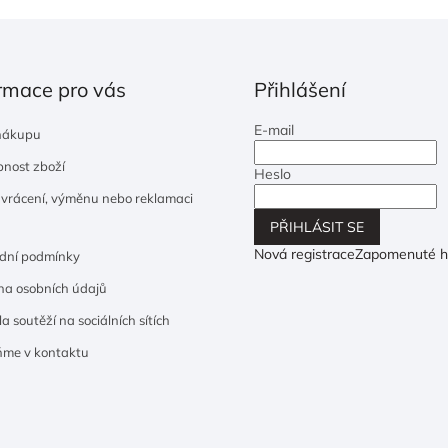
rmace pro vás
Přihlášení
E-mail
nákupu
nost zboží
Heslo
 vrácení, výměnu nebo reklamaci
PŘIHLÁSIT SE
Nová registrace
Zapomenuté h
dní podmínky
a osobních údajů
a soutěží na sociálních sítích
ňme v kontaktu