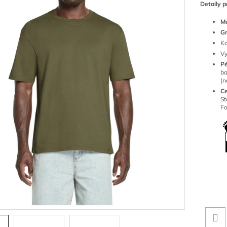
Detaily p
Ma
G
Ko
Vy
P
ba
(n
Ce
S
Fo