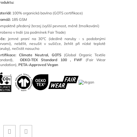
roduktu:
teriál:
100
% organická bavlna (GOTS certifikace)
ramáž:
185 GSM
mpaktně předený žerzej (vyšší pevnost, méně žmolkování)
robeno v Indii (za podmínek Fair Trade)
éče:
jemné praní na 30°C (ideálně naruby - s podobnými
rvami), nebělit, nesušit v sušičce, žehlit při nízké teplotě
aruby), nečistit nasucho
rtifikace: Climate Neutral, GOTS
(
Global Organic Textile
tandard),
OEKO-TEX Standard 100 ,
FWF
(Fair Wear
undation),
PETA-Approved Vegan