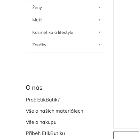
í
Ženy
p
a
Muži
n
e
Kosmetika a lifestyle
l
Značky
O nás
Proč EtikButik?
Vše o našich materiálech
Vše o nákupu
Příběh EtikButiku