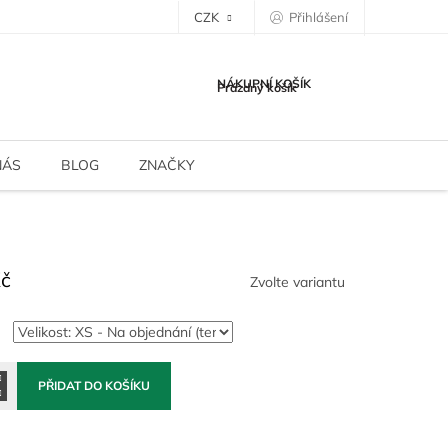
CZK
Přihlášení
NÁKUPNÍ KOŠÍK
Prázdný košík
NÁS
BLOG
ZNAČKY
Kč
Zvolte variantu
PŘIDAT DO KOŠÍKU