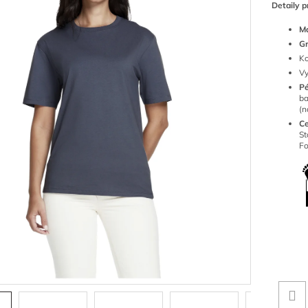
Detaily p
Ma
G
Ko
Vy
P
ba
(n
Ce
S
Fo