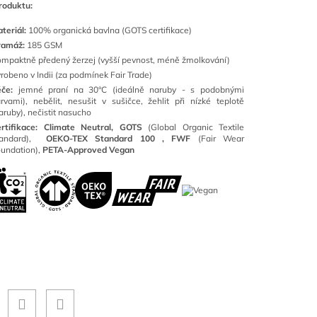
roduktu:
teriál:
100
% organická bavlna (GOTS certifikace)
ramáž:
185 GSM
mpaktně předený žerzej (vyšší pevnost, méně žmolkování)
robeno v Indii (za podmínek Fair Trade)
éče:
jemné praní na 30°C (ideálně naruby - s podobnými
rvami), nebělit, nesušit v sušičce, žehlit při nízké teplotě
aruby), nečistit nasucho
rtifikace: Climate Neutral, GOTS
(
Global Organic Textile
tandard),
OEKO-TEX Standard 100 ,
FWF
(Fair Wear
undation),
PETA-Approved Vegan