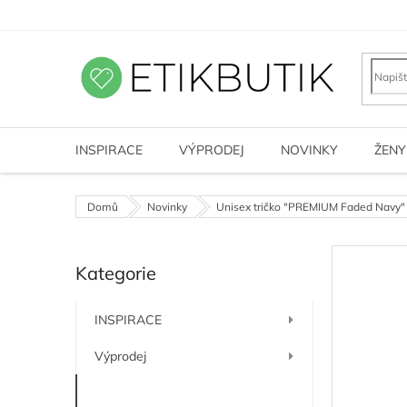
Přejít
na
obsah
INSPIRACE
VÝPRODEJ
NOVINKY
ŽENY
Domů
Novinky
Unisex tričko "PREMIUM Faded Navy"
P
Kategorie
o
Přeskočit
kategorie
s
t
INSPIRACE
r
a
Výprodej
n
n
Novinky