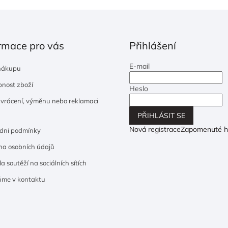
rmace pro vás
Přihlášení
E-mail
nákupu
nost zboží
Heslo
 vrácení, výměnu nebo reklamaci
PŘIHLÁSIT SE
Nová registrace
Zapomenuté h
dní podmínky
a osobních údajů
a soutěží na sociálních sítích
ňme v kontaktu