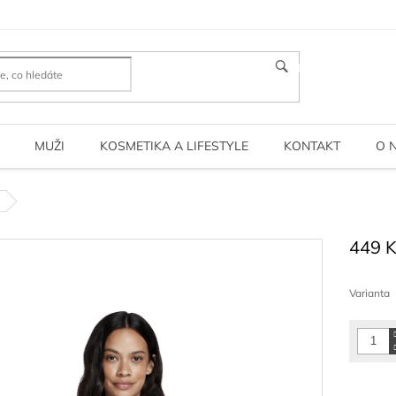
HLEDAT
MUŽI
KOSMETIKA A LIFESTYLE
KONTAKT
O 
449 
Měrná
cena:
Varianta