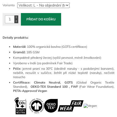
cena:
Varianta
PŘIDAT DO KOŠÍKU
Detaily produktu:
Materiál:
100
% organická bavlna (GOTS certifikace)
Gramáž:
185 GSM
Kompaktně předený žerzej (vyšší pevnost, méně žmolkování)
Vyrobeno v Indii (za podmínek Fair Trade)
Péče:
jemné praní na 30°C (ideálně naruby - s podobnými barvami),
nebělit, nesušit v sušičce, žehlit při nízké teplotě (naruby), nečistit
nasucho
Certifikace: Climate Neutral, GOTS
(
Global Organic Textile
Standard),
OEKO-TEX Standard 100 ,
FWF
(Fair Wear Foundation),
PETA-Approved Vegan