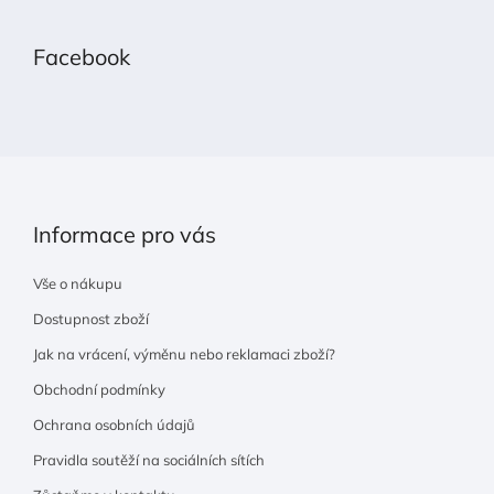
á
p
Facebook
a
t
í
Informace pro vás
Vše o nákupu
Dostupnost zboží
Jak na vrácení, výměnu nebo reklamaci zboží?
Obchodní podmínky
Ochrana osobních údajů
Pravidla soutěží na sociálních sítích