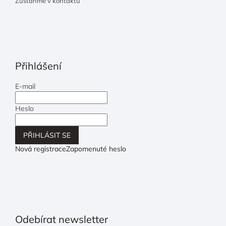
Zůstaňme v kontaktu
Přihlášení
E-mail
Heslo
PŘIHLÁSIT SE
Nová registrace
Zapomenuté heslo
Odebírat newsletter