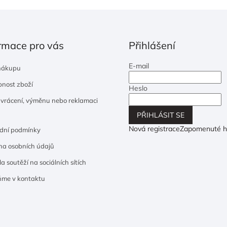
rmace pro vás
Přihlášení
E-mail
nákupu
nost zboží
Heslo
 vrácení, výměnu nebo reklamaci
PŘIHLÁSIT SE
Nová registrace
Zapomenuté h
dní podmínky
a osobních údajů
a soutěží na sociálních sítích
ňme v kontaktu