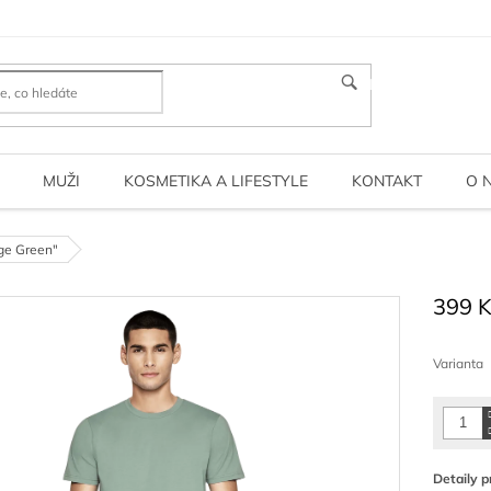
HLEDAT
MUŽI
KOSMETIKA A LIFESTYLE
KONTAKT
O 
ge Green"
399 
Měrná
cena:
Varianta
Detaily p