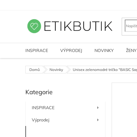
Přejít
na
obsah
INSPIRACE
VÝPRODEJ
NOVINKY
ŽENY
Domů
Novinky
Unisex zelenomodré tričko "BASIC Sa
P
Kategorie
o
Přeskočit
kategorie
s
t
INSPIRACE
r
a
Výprodej
n
n
Novinky