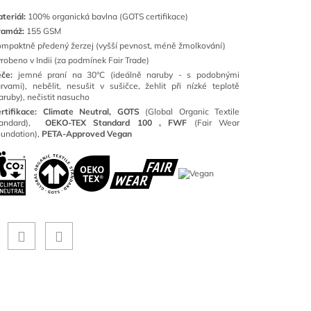
teriál:
100
% organická bavlna (GOTS certifikace)
ramáž:
155 GSM
mpaktně předený žerzej (vyšší pevnost, méně žmolkování)
robeno v Indii (za podmínek Fair Trade)
éče:
jemné praní na 30°C (ideálně naruby - s podobnými
rvami), nebělit, nesušit v sušičce, žehlit při nízké teplotě
aruby), nečistit nasucho
rtifikace: Climate Neutral, GOTS
(
Global Organic Textile
tandard),
OEKO-TEX Standard 100 ,
FWF
(Fair Wear
undation),
PETA-Approved Vegan