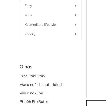
í
Ženy
p
a
Muži
n
e
Kosmetika a lifestyle
l
Značky
O nás
Proč EtikButik?
Vše o našich materiálech
Vše o nákupu
Příběh EtikButiku