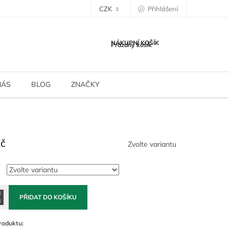
CZK
Přihlášení
NÁKUPNÍ KOŠÍK
Prázdný košík
NÁS
BLOG
ZNAČKY
Kč
Zvolte variantu
PŘIDAT DO KOŠÍKU
roduktu: