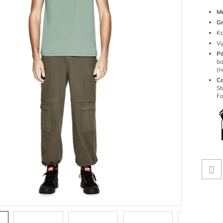
Ma
G
Ko
Vy
P
ba
(n
Ce
S
Fo