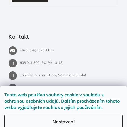
Kontakt
etikbutik
@
etikbutik.cz
608 041 800 (PO-PÁ 13-18)
Lajkněte nás na FB, aby Vám nic neuniklo!
etikbutik.cz
Tento web používá soubory cookie
v souladu s
ochranou osobních údajů
. Dalším procházením tohoto
webu vyjadřujete souhlas s jejich používáním.
Příběh EtikButiku
Vše o nákupu
Dostupnost zboží
Nastavení
Materiály a velikosti
Jak na vrácení nebo reklamaci?