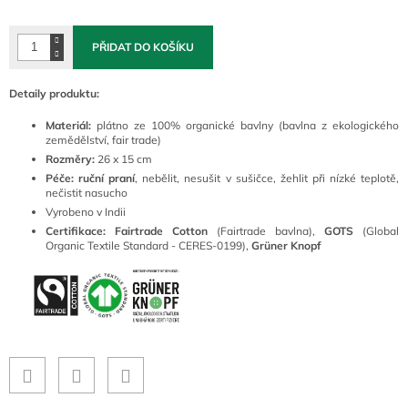
cena:
PŘIDAT DO KOŠÍKU
Detaily produktu:
Materiál:
plátno ze 100% organické bavlny (bavlna z ekologického
zemědělství, fair trade)
Rozměry:
26 x 15 cm
Péče:
ruční praní
, nebělit, nesušit v sušičce, žehlit při nízké teplotě,
nečistit nasucho
Vyrobeno v Indii
Certifikace: Fairtrade Cotton
(Fairtrade bavlna),
GOTS
(Global
Organic Textile Standard - CERES-0199),
Grüner Knopf