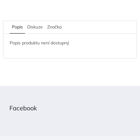
Popis
Diskuze
Značka
Popis produktu není dostupný
Z
á
p
Facebook
a
t
í