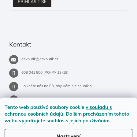
PŘIHLÁSIT SE
Kontakt
etikbutik
@
etikbutik.cz
608 041 800 (PO-PÁ 13-18)
Lajkněte nás na FB, aby Vám nic neuniklo!
etikbutik.cz
Tento web používá soubory cookie
v souladu s
ochranou osobních údajů
. Dalším procházením tohoto
webu vyjadřujete souhlas s jejich používáním.
Příběh EtikButiku
Vše o nákupu
Dostupnost zboží
Nastavení