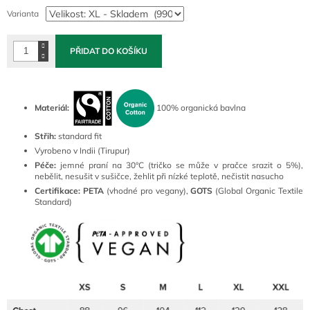
cena:
Varianta
PŘIDAT DO KOŠÍKU
Materiál:
100% organická bavlna
Střih:
standard fit
Vyrobeno v Indii (Tirupur)
Péče:
jemné praní na 30°C (tričko se může v pračce srazit o 5%),
nebělit, nesušit v sušičce, žehlit při nízké teplotě, nečistit nasucho
Certifikace:
PETA
(vhodné pro vegany),
GOTS
(Global Organic Textile
Standard)