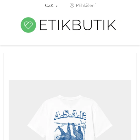
Přejít
CZK
Přihlášení
na
obsah