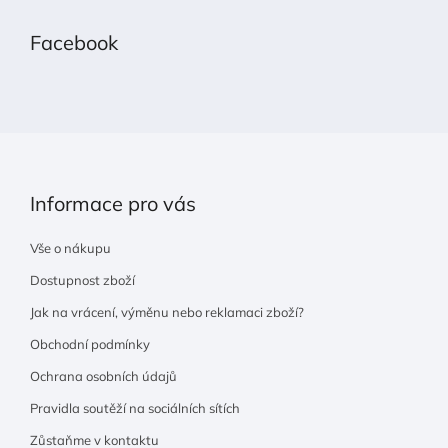
á
p
Facebook
a
t
í
Informace pro vás
Vše o nákupu
Dostupnost zboží
Jak na vrácení, výměnu nebo reklamaci zboží?
Obchodní podmínky
Ochrana osobních údajů
Pravidla soutěží na sociálních sítích
Zůstaňme v kontaktu