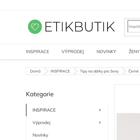
Přejít
na
obsah
INSPIRACE
VÝPRODEJ
NOVINKY
ŽENY
Domů
INSPIRACE
Tipy na dárky pro ženy
Černé 
P
Kategorie
o
Přeskočit
kategorie
s
t
INSPIRACE
r
a
Výprodej
n
n
Novinky