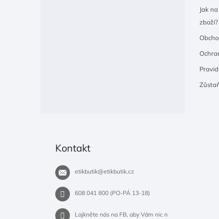
Jak na
zboží?
Obcho
Ochran
Pravidl
Zůsta
Kontakt
etikbutik
@
etikbutik.cz
608 041 800 (PO-PÁ 13-18)
Lajkněte nás na FB, aby Vám nic n