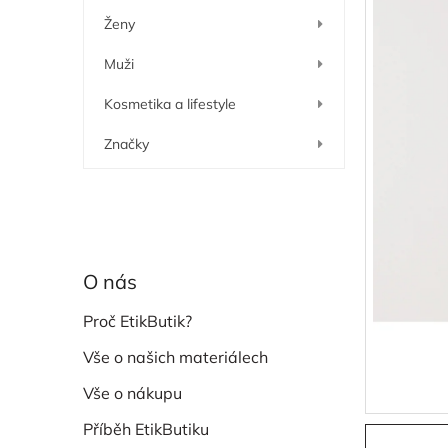
í
Ženy
p
a
Muži
n
e
Kosmetika a lifestyle
l
Značky
O nás
Proč EtikButik?
Vše o našich materiálech
Vše o nákupu
Příběh EtikButiku