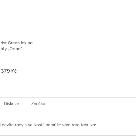
ist Green lak na
ehty „Orme"
379 Kč
Diskuze
Značka
 nevíte rady s velikostí, pomůže vám tato tabulka: