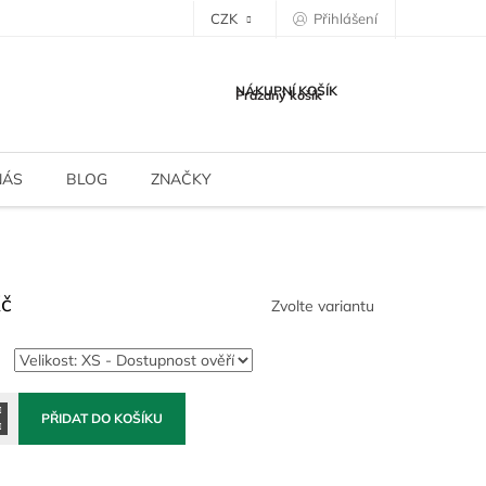
CZK
Přihlášení
NÁKUPNÍ KOŠÍK
Prázdný košík
NÁS
BLOG
ZNAČKY
Kč
Zvolte variantu
PŘIDAT DO KOŠÍKU