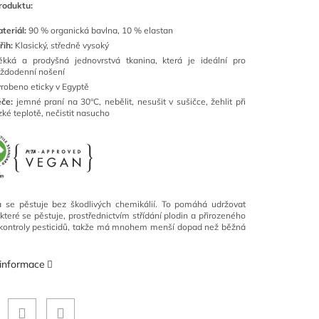
roduktu:
teriál:
90 % organická bavlna, 10 % elastan
řih:
Klasický, středně vysoký
kká a prodyšná jednovrstvá tkanina, která je ideální pro
ždodenní nošení
robeno eticky v Egyptě
če:
jemné praní na 30°C, nebělit, nesušit v sušičce, žehlit při
zké teplotě, nečistit nasucho
a se pěstuje bez škodlivých chemikálií. To pomáhá udržovat
které se pěstuje, prostřednictvím střídání plodin a přirozeného
kontroly pesticidů, takže má mnohem menší dopad než běžná
 informace