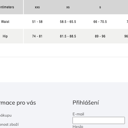
rmace pro vás
Přihlášení
E-mail
nákupu
nost zboží
Heslo