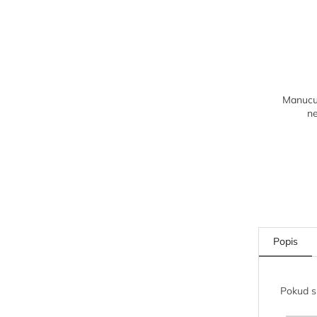
Manucur
n
Popis
Pokud si