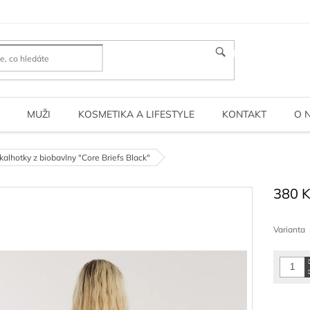
HLEDAT
MUŽI
KOSMETIKA A LIFESTYLE
KONTAKT
O 
kalhotky z biobavlny "Core Briefs Black"
380 
Měrná
cena:
Varianta