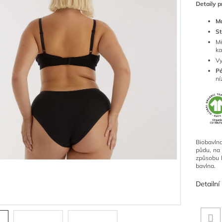
Detaily p
Ma
St
Mě
ka
Vy
Pé
ní
Biobavln
půdu, na 
způsobu 
bavlna.
Detailní