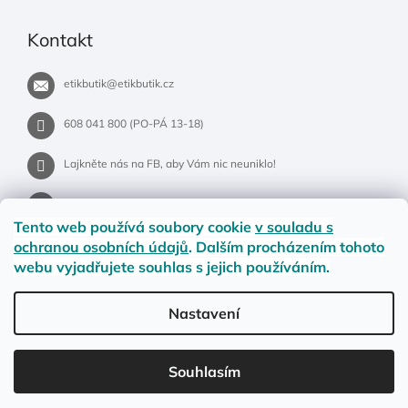
Kontakt
etikbutik
@
etikbutik.cz
608 041 800 (PO-PÁ 13-18)
Lajkněte nás na FB, aby Vám nic neuniklo!
etikbutik.cz
Tento web používá soubory cookie
v souladu s
ochranou osobních údajů
. Dalším procházením tohoto
webu vyjadřujete souhlas s jejich používáním.
Příběh EtikButiku
Vše o nákupu
Dostupnost zboží
Nastavení
Materiály a velikosti
Jak na vrácení nebo reklamaci?
Obchodní podmínky
Ochrana osobních údajů
LETNÍ DOPRAVA ZDARMA pro objednávky nad 900,- na pobočky
Souhlasím
Zásilkovny. Přejeme krásné léto!☀️