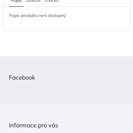
Popis
Diskuze
Značka
Popis produktu není dostupný
Z
á
p
Facebook
a
t
í
Informace pro vás