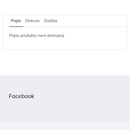
Popis
Diskuze
Značka
Popis produktu není dostupný
Z
á
p
Facebook
a
t
í