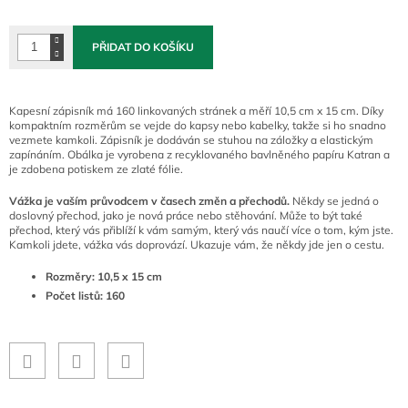
cena:
PŘIDAT DO KOŠÍKU
Kapesní zápisník má 160 linkovaných stránek a měří 10,5 cm x 15 cm. Díky
kompaktním rozměrům se vejde do kapsy nebo kabelky, takže si ho snadno
vezmete kamkoli. Zápisník je dodáván se stuhou na záložky a elastickým
zapínáním. Obálka je vyrobena z recyklovaného bavlněného papíru Katran a
je zdobena potiskem ze zlaté fólie.
Vážka je vaším průvodcem v časech změn a přechodů.
Někdy se jedná o
doslovný přechod, jako je nová práce nebo stěhování. Může to být také
přechod, který vás přiblíží k vám samým, který vás naučí více o tom, kým jste.
Kamkoli jdete, vážka vás doprovází. Ukazuje vám, že někdy jde jen o cestu.
Rozměry: 10,5 x 15 cm
Počet listů: 160