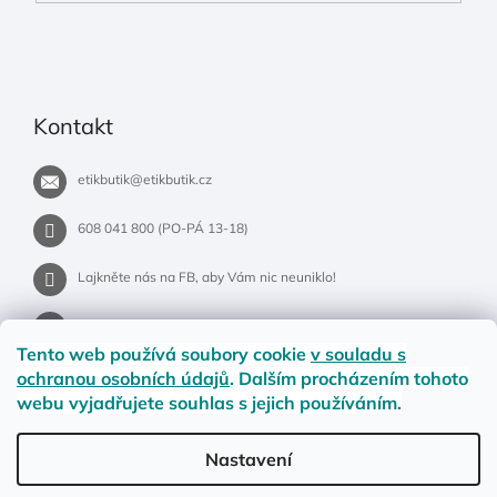
Kontakt
etikbutik
@
etikbutik.cz
608 041 800 (PO-PÁ 13-18)
Lajkněte nás na FB, aby Vám nic neuniklo!
etikbutik.cz
Tento web používá soubory cookie
v souladu s
ochranou osobních údajů
. Dalším procházením tohoto
webu vyjadřujete souhlas s jejich používáním.
Příběh EtikButiku
Vše o nákupu
Dostupnost zboží
Nastavení
Materiály a velikosti
Jak na vrácení nebo reklamaci?
Obchodní podmínky
Ochrana osobních údajů