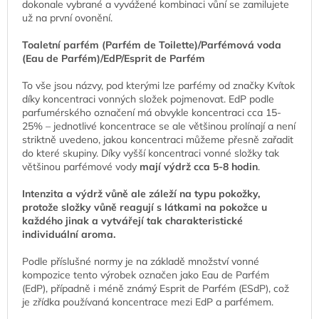
dokonale vybrané a vyvážené kombinaci vůní se zamilujete
už na první ovonění.
Toaletní parfém (Parfém de Toilette)/Parfémová voda
(Eau de Parfém)/EdP/Esprit de Parfém
To vše jsou názvy, pod kterými lze parfémy od značky Kvítok
díky koncentraci vonných složek pojmenovat. EdP podle
parfumérského označení má obvykle koncentraci cca 15-
25% – jednotlivé koncentrace se ale většinou prolínají a není
striktně uvedeno, jakou koncentraci můžeme přesně zařadit
do které skupiny. Díky vyšší koncentraci vonné složky tak
většinou parfémové vody
mají výdrž cca 5-8 hodin
.
Intenzita a výdrž vůně ale záleží na typu pokožky,
protože složky vůně reagují s látkami na pokožce u
každého jinak a vytvářejí tak charakteristické
individuální aroma.
Podle příslušné normy je na základě množství vonné
kompozice tento výrobek označen jako Eau de Parfém
(EdP), případně i méně známý Esprit de Parfém (ESdP), což
je zřídka používaná koncentrace mezi EdP a parfémem.