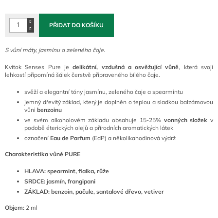
cena:
PŘIDAT DO KOŠÍKU
S vůní máty, jasmínu a zeleného čaje.
Kvitok Senses Pure je
delikátní, vzdušná a osvěžující vůně
, která svojí
lehkostí připomíná šálek čerstvě připraveného bílého čaje.
svěží a elegantní tóny jasmínu, zeleného čaje a spearmintu
jemný dřevitý základ, který je doplněn o teplou a sladkou balzámovou
vůni
benzoinu
ve svém alkoholovém základu obsahuje 15-25%
vonných
složek
v
podobě éterických olejů a přírodních aromatických látek
označení
Eau de Parfum
(EdP) a několikahodinová výdrž
Charakteristika vůně PURE
HLAVA: spearmint, fialka, růže
SRDCE: jasmín, frangipani
ZÁKLAD: benzoin, pačule, santalové dřevo, vetiver
Objem:
2 ml