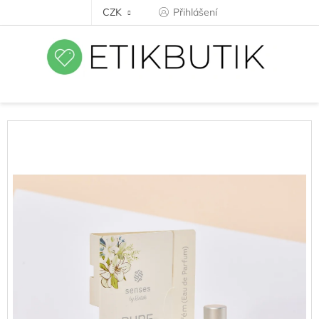
Přejít
CZK
Přihlášení
na
obsah