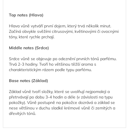
Top notes (Hlava)
Hlava vůně vytváří první dojem, který trvá několik minut.
Začíná obvykle svěžími citrusovými, květinovými či ovocnými
tóny, které rychle prchají.
Middle notes (Srdce)
Srdce vůně se objevuje po odeznění prvních tónů parfému.
Trvá 2-3 hodiny. Tvoří ho většinou těžší aroma s
charakteristickým rázem podle typu parfému.
Base notes (Základ)
Základ vůně tvoří složky, které se uvolňují nejpomaleji a
přetrvávají po dobu 3-4 hodin a déle (v závislosti na typu
pokožky). Vůně postupně na pokožce dozrává a základ se
nese většinou v duchu sladké krémové vůně či zemitých a
dřevitých tónů.