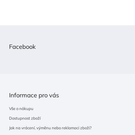
Z
á
p
Facebook
a
t
í
Informace pro vás
Vše o nákupu
Dostupnost zboží
Jak na vrácení, výměnu nebo reklamaci zboží?