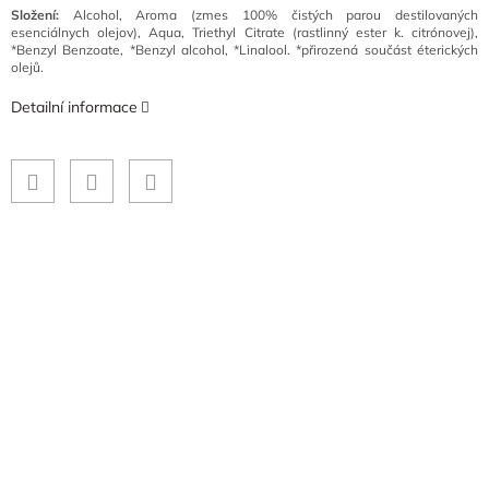
Složení:
Alcohol, Aroma (zmes 100% čistých parou destilovaných
esenciálnych olejov), Aqua, Triethyl Citrate (rastlinný ester k. citrónovej),
*Benzyl Benzoate, *Benzyl alcohol, *Linalool. *přirozená součást éterických
olejů.
Detailní informace