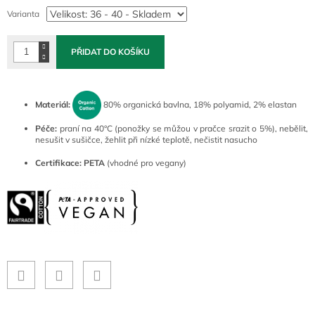
cena:
Varianta
PŘIDAT DO KOŠÍKU
Materiál:
80% organická bavlna, 18% polyamid, 2% elastan
Péče:
praní na 40°C (ponožky se můžou v pračce srazit o 5%), nebělit,
nesušit v sušičce, žehlit při nízké teplotě, nečistit nasucho
Certifikace:
PETA
(vhodné pro vegany)