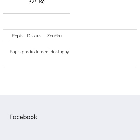
379 Kč
Popis
Diskuze
Značka
Popis produktu není dostupný
Z
á
p
Facebook
a
t
í