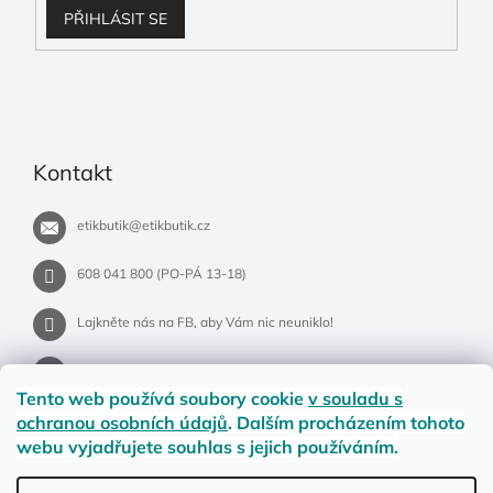
PŘIHLÁSIT SE
Kontakt
etikbutik
@
etikbutik.cz
608 041 800 (PO-PÁ 13-18)
Lajkněte nás na FB, aby Vám nic neuniklo!
etikbutik.cz
Tento web používá soubory cookie
v souladu s
ochranou osobních údajů
. Dalším procházením tohoto
webu vyjadřujete souhlas s jejich používáním.
Příběh EtikButiku
Vše o nákupu
Dostupnost zboží