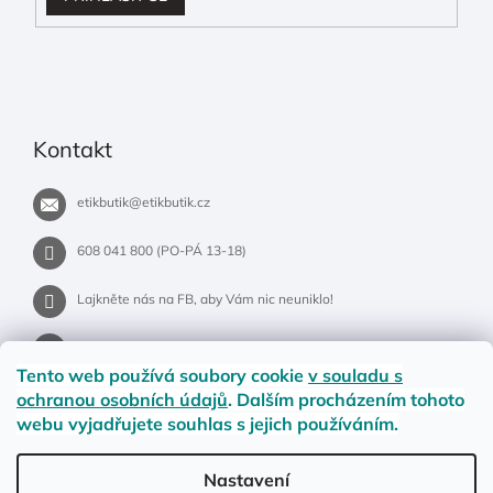
Kontakt
etikbutik
@
etikbutik.cz
608 041 800 (PO-PÁ 13-18)
Lajkněte nás na FB, aby Vám nic neuniklo!
etikbutik.cz
Tento web používá soubory cookie
v souladu s
ochranou osobních údajů
. Dalším procházením tohoto
webu vyjadřujete souhlas s jejich používáním.
Příběh EtikButiku
Vše o nákupu
Dostupnost zboží
Nastavení
Materiály a velikosti
Jak na vrácení nebo reklamaci?