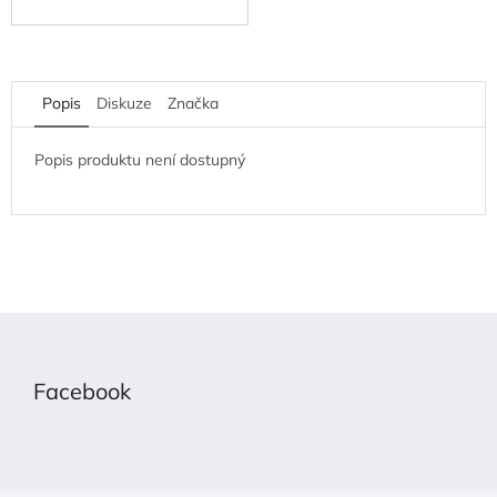
Popis
Diskuze
Značka
Popis produktu není dostupný
Z
á
p
Facebook
a
t
í