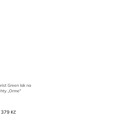
ist Green lak na
ehty „Orme"
379 Kč