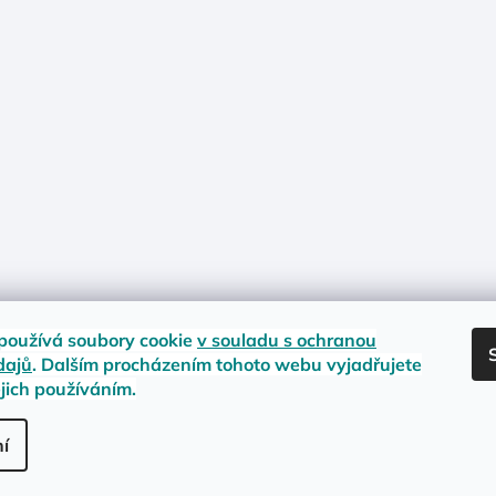
používá soubory cookie
v souladu s ochranou
dajů
. Dalším procházením tohoto webu vyjadřujete
ejich používáním.
nost zboží
Materiály a velikosti
Jak na vrácení nebo reklamaci?
Obc
.
í