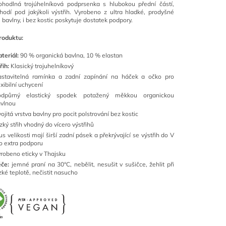
hodlná trojúhelníková podprsenka s hlubokou přední částí,
hodí pod jakýkoli výstřih. Vyrobeno z ultra hladké, prodyšné
 bavlny, i bez kostic poskytuje dostatek podpory.
roduktu:
teriál:
90 % organická bavlna, 10 % elastan
řih:
Klasický trojuhelníkový
stavitelná ramínka a zadní zapínání na háček a očko pro
exibilní uchycení
odpůrný elastický spodek potažený měkkou organickou
vlnou
ojitá vrstva bavlny pro pocit polstrování bez kostic
zký střih vhodný do vícero výstřihů
us velikosti mají širší zadní pásek a překrývající se výstřih do V
o extra podporu
robeno eticky v Thajsku
če:
jemné praní na 30°C, nebělit, nesušit v sušičce, žehlit při
zké teplotě, nečistit nasucho