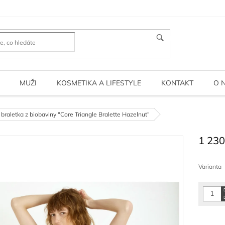
HLEDAT
MUŽI
KOSMETIKA A LIFESTYLE
KONTAKT
O 
 braletka z biobavlny "Core Triangle Bralette Hazelnut"
1 230
Měrná
cena:
Varianta