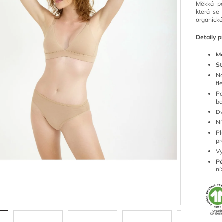
Měkká po
která se 
organické
Detaily p
Ma
St
Na
fl
P
ba
Dv
Ní
Pl
pr
Vy
Pé
ní