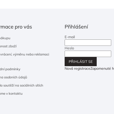
rmace pro vás
Přihlášení
E-mail
nákupu
nost zboží
Heslo
 vrácení, výměnu nebo reklamaci
PŘIHLÁSIT SE
Nová registrace
Zapomenuté h
dní podmínky
a osobních údajů
a soutěží na sociálních sítích
ňme v kontaktu