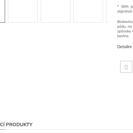
* Střih 
objednat 
Biobavln
půdu, na 
způsobu 
bavlna.
Detailní
ÍCÍ PRODUKTY