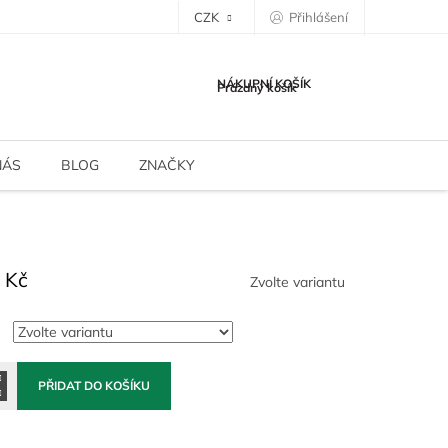
CZK
Přihlášení
NÁKUPNÍ KOŠÍK
Prázdný košík
NÁS
BLOG
ZNAČKY
 Kč
Zvolte variantu
PŘIDAT DO KOŠÍKU