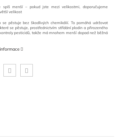
je spíš menší – pokud jste mezi velikostmi, doporučujeme
větší velikost
a se pěstuje bez škodlivých chemikálií. To pomáhá udržovat
které se pěstuje, prostřednictvím střídání plodin a přirozeného
kontroly pesticidů, takže má mnohem menší dopad než běžná
 informace