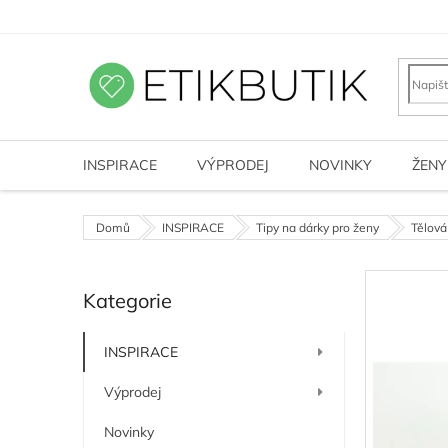
Přejít
na
obsah
INSPIRACE
VÝPRODEJ
NOVINKY
ŽENY
Domů
INSPIRACE
Tipy na dárky pro ženy
Tělová
P
Kategorie
o
Přeskočit
kategorie
s
t
INSPIRACE
r
a
Výprodej
n
n
Novinky