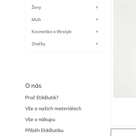
í
Ženy
p
a
Muži
n
e
Kosmetika a lifestyle
l
Značky
O nás
Proč EtikButik?
Vše o našich materiálech
Vše o nákupu
Příběh EtikButiku