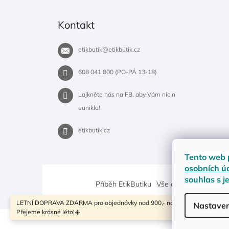
Kontakt
etikbutik
@
etikbutik.cz
608 041 800 (PO-PÁ 13-18)
Lajkněte nás na FB, aby Vám nic n
euniklo!
etikbutik.cz
Tento web 
osobních ú
souhlas s j
Příběh EtikButiku
Vše o nákupu
Dostup
LETNÍ DOPRAVA ZDARMA pro objednávky nad 900,- na pobočky Zásilkovny
Nastaven
Přejeme krásné léto!☀️