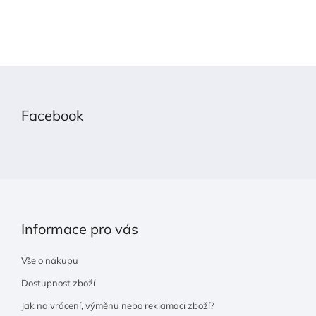
Z
á
p
Facebook
a
t
í
Informace pro vás
Vše o nákupu
Dostupnost zboží
Jak na vrácení, výměnu nebo reklamaci zboží?