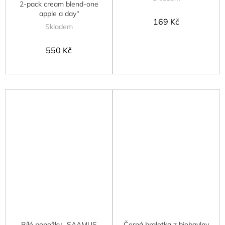
2-pack cream blend-one
apple a day"
169 Kč
Skladem
550 Kč
Bílé ponožky „SAAMUS
Černá braletka z biobavlny