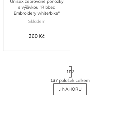
Unisex žebrované ponožky
s výšivkou "Ribbed
Embroidery white/bike"
Skladem
260 Kč
S
1
2
t
r
137
položek celkem
O
á
NAHORU
v
n
k
l
o
á
v
d
á
n
a
í
c
í
p