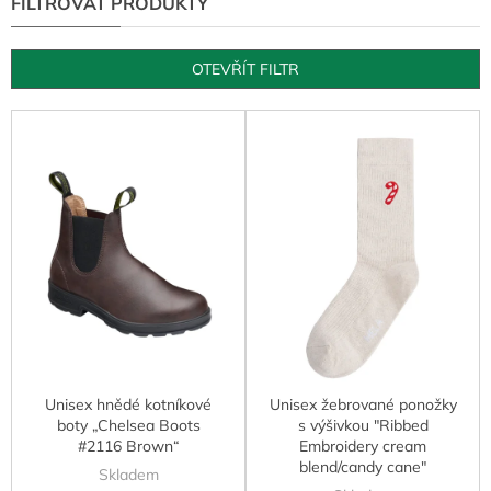
r
o
d
OTEVŘÍT FILTR
u
k
V
t
ý
ů
p
i
s
p
r
o
d
u
k
t
Unisex hnědé kotníkové
Unisex žebrované ponožky
ů
boty „Chelsea Boots
s výšivkou "Ribbed
#2116 Brown“
Embroidery cream
blend/candy cane"
Skladem