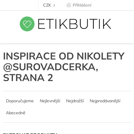
Přejít
CZK
Přihlášení
na
obsah
INSPIRACE OD NIKOLETY
@SUROVADCERKA
,
STRANA 2
Ř
a
Doporučujeme
Nejlevnější
Nejdražší
Nejprodávanější
z
e
Abecedně
n
í
p