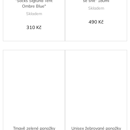
"Socks Sigtuna Tent
se snít" 180ml
Ombre Blue"
Skladem
Skladem
490 Kč
310 Kč
Tmavě zelené ponožky
Unisex žebrované ponožky