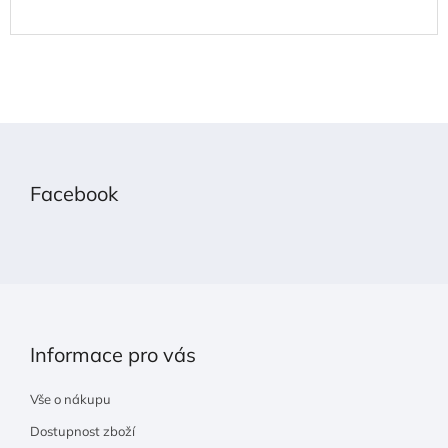
Z
á
p
Facebook
a
t
í
Informace pro vás
Vše o nákupu
Dostupnost zboží