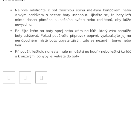
Nejprve odstraňte z bot zaschlou špínu měkkým kartáčkem nebo
vlhkým hadříkem a nechte boty uschnout. Ujistěte se, že boty leží
mimo dosah přímého slunečního světla nebo radiátorů, aby kůže
nevyschla.
Použijte krém na boty, sprej nebo krém na kůži, který vám pomůže
boty udržovat. Pokud používáte přípravek poprvé, vyzkoušejte jej na
nenápadném místě boty, abyste zjistili, zda se nezmění barva nebo
tvar.
Při použití leštidla naneste malé množství na hadřík nebo leštící kartáč
a krouživými pohyby jej vetřete do boty.