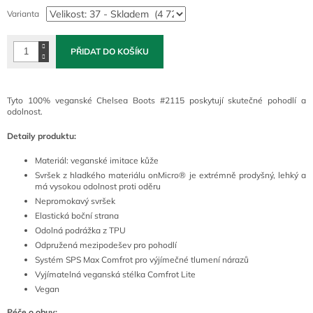
cena:
Varianta
PŘIDAT DO KOŠÍKU
Tyto 100% veganské Chelsea Boots #2115 poskytují skutečné pohodlí a
odolnost.
Detaily produktu:
Materiál: veganské imitace kůže
Svršek z hladkého materiálu onMicro® je extrémně prodyšný, lehký a
má vysokou odolnost proti oděru
Nepromokavý svršek
Elastická boční strana
Odolná podrážka z TPU
Odpružená mezipodešev pro pohodlí
Systém SPS Max Comfrot pro výjímečné tlumení nárazů
Vyjímatelná veganská stélka Comfrot Lite
Vegan
Péče o obuv: