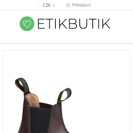
Přejít
CZK
Přihlášení
na
obsah