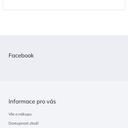
Z
á
p
Facebook
a
t
í
Informace pro vás
Vše o nákupu
Dostupnost zboží