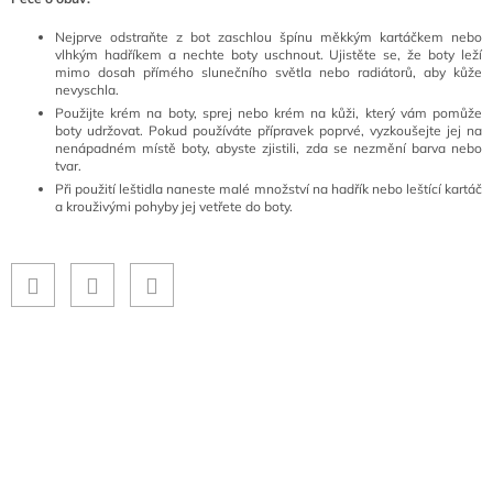
Nejprve odstraňte z bot zaschlou špínu měkkým kartáčkem nebo
vlhkým hadříkem a nechte boty uschnout. Ujistěte se, že boty leží
mimo dosah přímého slunečního světla nebo radiátorů, aby kůže
nevyschla.
Použijte krém na boty, sprej nebo krém na kůži, který vám pomůže
boty udržovat. Pokud používáte přípravek poprvé, vyzkoušejte jej na
nenápadném místě boty, abyste zjistili, zda se nezmění barva nebo
tvar.
Při použití leštidla naneste malé množství na hadřík nebo leštící kartáč
a krouživými pohyby jej vetřete do boty.