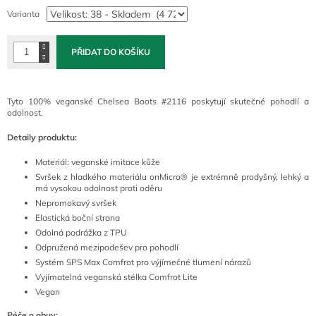
cena:
Varianta
PŘIDAT DO KOŠÍKU
Tyto 100% veganské Chelsea Boots #2116 poskytují skutečné pohodlí a
odolnost.
Detaily produktu:
Materiál: veganské imitace kůže
Svršek z hladkého materiálu onMicro® je extrémně prodyšný, lehký a
má vysokou odolnost proti oděru
Nepromokavý svršek
Elastická boční strana
Odolná podrážka z TPU
Odpružená mezipodešev pro pohodlí
Systém SPS Max Comfrot pro výjímečné tlumení nárazů
Vyjímatelná veganská stélka Comfrot Lite
Vegan
Péče o obuv: