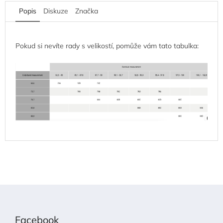
Popis
Diskuze
Značka
Pokud si nevíte rady s velikostí, pomůže vám tato tabulka:
Z
á
p
Facebook
a