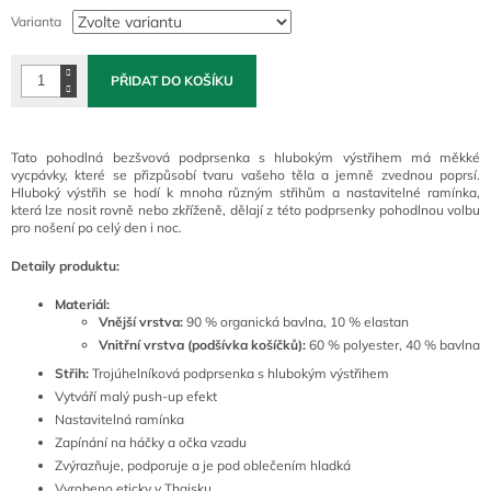
cena:
Varianta
PŘIDAT DO KOŠÍKU
Tato pohodlná bezšvová podprsenka s hlubokým výstřihem má měkké
vycpávky, které se přizpůsobí tvaru vašeho těla a jemně zvednou poprsí.
Hluboký výstřih se hodí k mnoha různým střihům a nastavitelné ramínka,
která lze nosit rovně nebo zkříženě, dělají z této podprsenky pohodlnou volbu
pro nošení po celý den i noc.
Detaily produktu:
Materiál:
Vnější vrstva:
90 % organická bavlna, 10 % elastan
Vnitřní vrstva (podšívka košíčků):
60 % polyester, 40 % bavlna
Střih:
Trojúhelníková podprsenka s hlubokým výstřihem
Vytváří malý push-up efekt
Nastavitelná ramínka
Zapínání na háčky a očka vzadu
Zvýrazňuje, podporuje a je pod oblečením hladká
Vyrobeno eticky v Thajsku