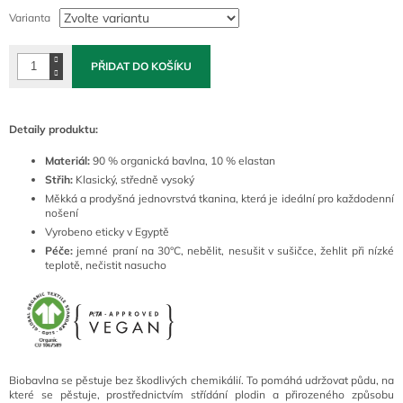
cena:
Varianta
PŘIDAT DO KOŠÍKU
Detaily produktu:
Materiál:
90 % organická bavlna, 10 % elastan
Střih:
Klasický, středně vysoký
Měkká a prodyšná jednovrstvá tkanina, která je ideální pro každodenní
nošení
Vyrobeno eticky v Egyptě
Péče:
jemné praní na 30°C, nebělit, nesušit v sušičce, žehlit při nízké
teplotě, nečistit nasucho
Biobavlna se pěstuje bez škodlivých chemikálií. To pomáhá udržovat půdu, na
které se pěstuje, prostřednictvím střídání plodin a přirozeného způsobu