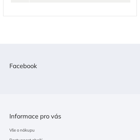
Z
á
p
Facebook
a
t
í
Informace pro vás
Vše o nákupu
Dostupnost zboží