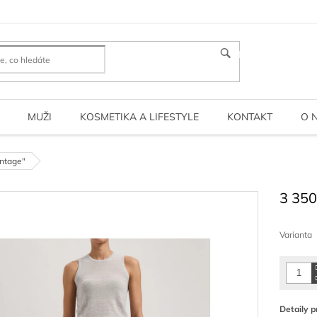
HLEDAT
MUŽI
KOSMETIKA A LIFESTYLE
KONTAKT
O 
ntage"
3 350
Měrná
cena:
Varianta
Detaily p