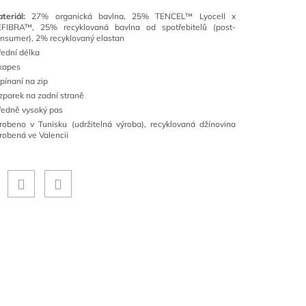
ateriál:
27% organická bavlna, 25% TENCEL™ Lyocell x
EFIBRA™, 25% recyklovaná bavlna od spotřebitelů (post-
nsumer), 2% recyklovaný elastan
řední délka
kapes
pínaní na zip
zparek na zadní straně
ředně vysoký pas
robeno v Tunisku (udržitelná výroba), recyklovaná džínovina
robená ve Valencii