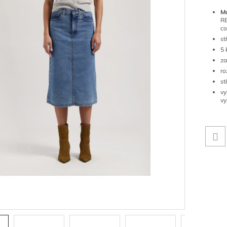
M
R
co
st
5 
za
ro
st
vy
vy