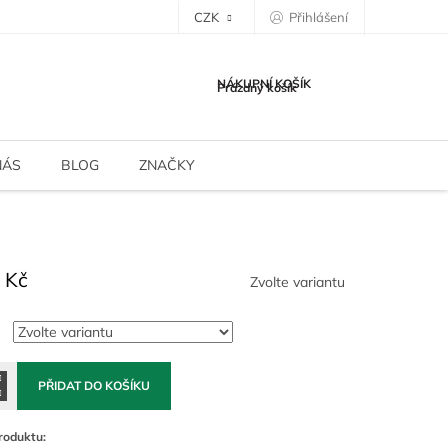
CZK
Přihlášení
NÁKUPNÍ KOŠÍK
Prázdný košík
NÁS
BLOG
ZNAČKY
 Kč
Zvolte variantu
PŘIDAT DO KOŠÍKU
roduktu: