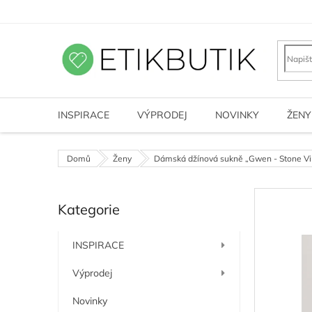
Přejít
na
obsah
INSPIRACE
VÝPRODEJ
NOVINKY
ŽENY
Domů
Ženy
Dámská džínová sukně „Gwen - Stone Vi
P
Kategorie
o
Přeskočit
kategorie
s
t
INSPIRACE
r
a
Výprodej
n
n
Novinky