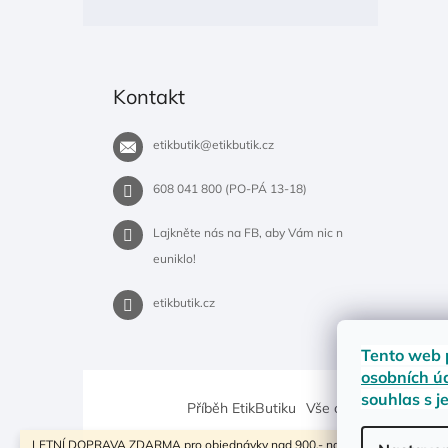
Kontakt
etikbutik
@
etikbutik.cz
608 041 800 (PO-PÁ 13-18)
Lajkněte nás na FB, aby Vám nic n
euniklo!
etikbutik.cz
Tento web 
osobních ú
souhlas s j
Příběh EtikButiku
Vše o nákupu
Dostup
LETNÍ DOPRAVA ZDARMA pro objednávky nad 900,- na pobočky Zásilkovny