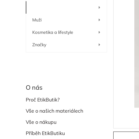
í
Ženy
p
a
Muži
n
e
Kosmetika a lifestyle
l
Značky
O nás
Proč EtikButik?
Vše o našich materiálech
Vše o nákupu
Příběh EtikButiku