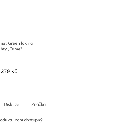
ist Green lak na
ehty „Orme"
379 Kč
Diskuze
Značka
roduktu není dostupný