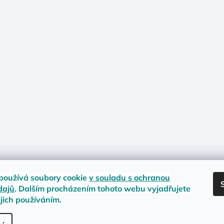
používá soubory cookie
v souladu s ochranou
dajů
. Dalším procházením tohoto webu vyjadřujete
ejich používáním.
nost zboží
Materiály a velikosti
Jak na vrácení nebo reklamaci?
Obc
.