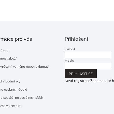
rmace pro vás
Přihlášení
E-mail
nákupu
nost zboží
Heslo
 vrácení, výměnu nebo reklamaci
PŘIHLÁSIT SE
Nová registrace
Zapomenuté h
dní podmínky
a osobních údajů
a soutěží na sociálních sítích
ňme v kontaktu