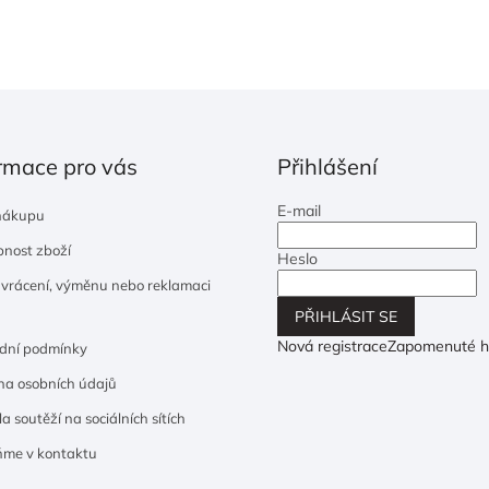
rmace pro vás
Přihlášení
E-mail
nákupu
nost zboží
Heslo
 vrácení, výměnu nebo reklamaci
PŘIHLÁSIT SE
Nová registrace
Zapomenuté h
dní podmínky
a osobních údajů
a soutěží na sociálních sítích
ňme v kontaktu