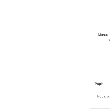
Manucur
n
Popis
Popis p