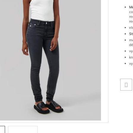
Ma
c
r
re
el
St
mo
dé
vy
kn
vy