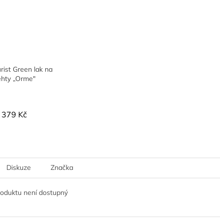
ist Green lak na
ehty „Orme"
379 Kč
Diskuze
Značka
roduktu není dostupný