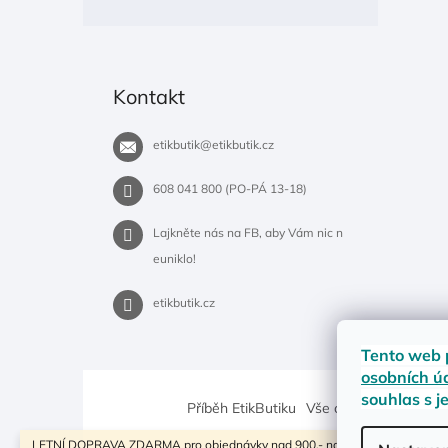
Kontakt
etikbutik
@
etikbutik.cz
608 041 800 (PO-PÁ 13-18)
Lajkněte nás na FB, aby Vám nic n
euniklo!
etikbutik.cz
Tento web 
osobních ú
souhlas s j
Příběh EtikButiku
Vše o nákupu
Dostup
LETNÍ DOPRAVA ZDARMA pro objednávky nad 900,- na pobočky Zásilkovny