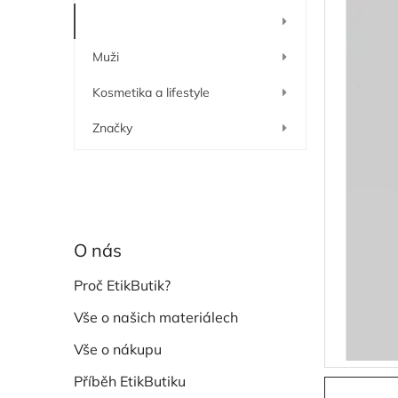
í
Ženy
p
a
Muži
n
e
Kosmetika a lifestyle
l
Značky
O nás
Proč EtikButik?
Vše o našich materiálech
Vše o nákupu
Příběh EtikButiku