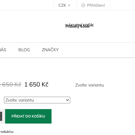
CZK
Přihlášení
NÁKUPNÍ KOŠÍK
Prázdný košík
NÁS
BLOG
ZNAČKY
1 650 Kč
1 650 Kč
Zvolte variantu
PŘIDAT DO KOŠÍKU
roduktu: