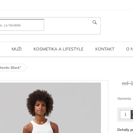
HLEDAT
MUŽI
KOSMETIKA A LIFESTYLE
KONTAKT
O 
hentic Black"
od 
Měrná
cena:
Varianta
Detaily p