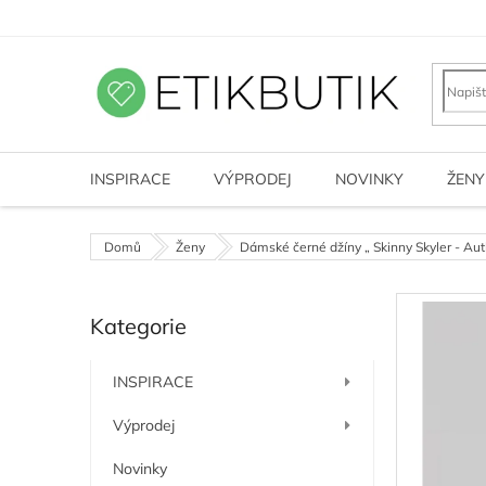
Přejít
na
obsah
INSPIRACE
VÝPRODEJ
NOVINKY
ŽENY
Domů
Ženy
Dámské černé džíny „ Skinny Skyler - Aut
P
Kategorie
o
Přeskočit
kategorie
s
t
INSPIRACE
r
a
Výprodej
n
n
Novinky