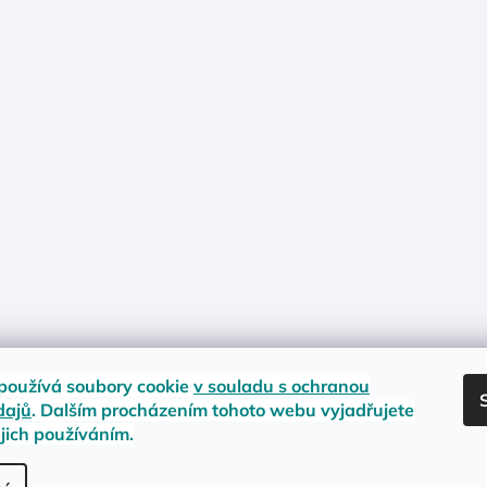
používá soubory cookie
v souladu s ochranou
dajů
. Dalším procházením tohoto webu vyjadřujete
ejich používáním.
nost zboží
Materiály a velikosti
Jak na vrácení nebo reklamaci?
Obc
.