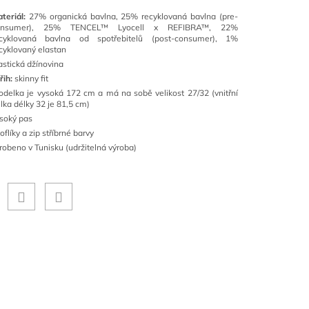
teriál:
27% organická bavlna, 25% recyklovaná bavlna (pre-
onsumer), 25% TENCEL™ Lyocell x REFIBRA™, 22%
ecyklovaná bavlna od spotřebitelů (post-consumer), 1%
cyklovaný elastan
astická džínovina
řih:
skinny fit
delka je vysoká 172 cm a má na sobě velikost 27/32 (vnitřní
lka délky 32 je 81,5 cm)
soký pas
oflíky a zip stříbrné barvy
robeno v Tunisku (udržitelná výroba)