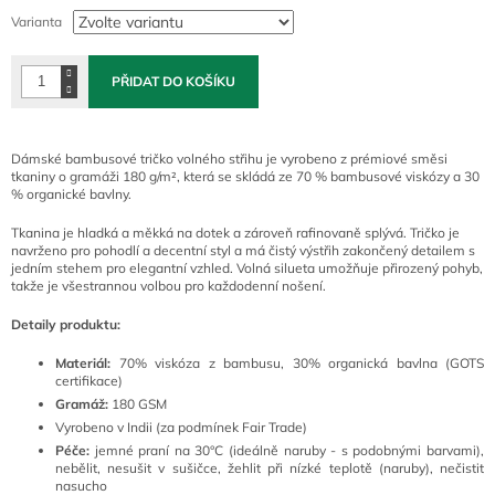
cena:
Varianta
PŘIDAT DO KOŠÍKU
Dámské bambusové tričko volného střihu je vyrobeno z prémiové směsi
tkaniny o gramáži 180 g/m², která se skládá ze 70 % bambusové viskózy a 30
% organické bavlny.
Tkanina je hladká a měkká na dotek a zároveň rafinovaně splývá. Tričko je
navrženo pro pohodlí a decentní styl a má čistý výstřih zakončený detailem s
jedním stehem pro elegantní vzhled. Volná silueta umožňuje přirozený pohyb,
takže je všestrannou volbou pro každodenní nošení.
Detaily produktu:
Materiál:
70% viskóza z bambusu,
30
% organická bavlna (GOTS
certifikace)
Gramáž:
180 GSM
Vyrobeno v Indii (za podmínek Fair Trade)
Péče:
jemné praní na 30°C (ideálně naruby - s podobnými barvami),
nebělit, nesušit v sušičce, žehlit při nízké teplotě (naruby), nečistit
nasucho