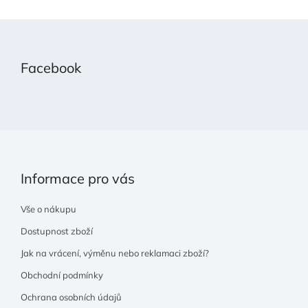
Z
á
p
Facebook
a
t
í
Informace pro vás
Vše o nákupu
Dostupnost zboží
Jak na vrácení, výměnu nebo reklamaci zboží?
Obchodní podmínky
Ochrana osobních údajů