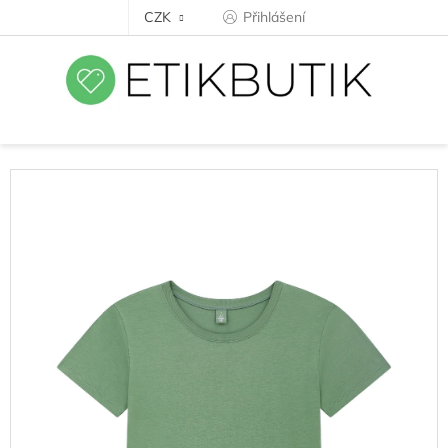
Přejít
CZK
Přihlášení
na
obsah