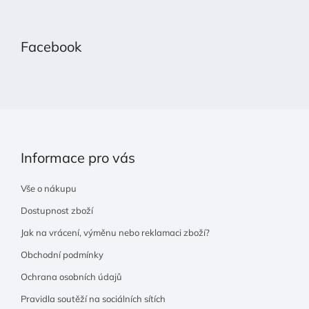
Z
á
p
Facebook
a
t
í
Informace pro vás
Vše o nákupu
Dostupnost zboží
Jak na vrácení, výměnu nebo reklamaci zboží?
Obchodní podmínky
Ochrana osobních údajů
Pravidla soutěží na sociálních sítích