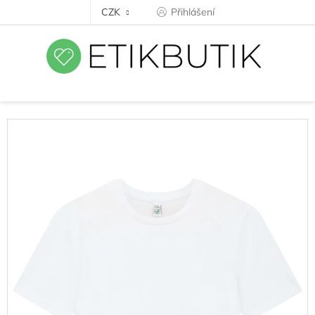
Přejít
CZK
Přihlášení
na
obsah