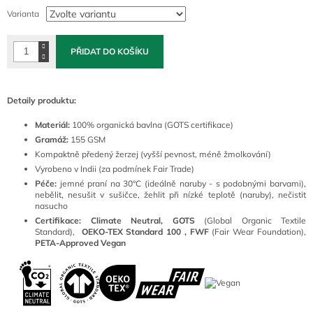
cena:
Varianta
PŘIDAT DO KOŠÍKU
Detaily produktu:
Materiál:
100
% organická bavlna (GOTS certifikace)
Gramáž:
155 GSM
Kompaktně předený žerzej (vyšší pevnost, méně žmolkování)
Vyrobeno v Indii (za podmínek Fair Trade)
Péče:
jemné praní na 30°C (ideálně naruby - s podobnými barvami),
nebělit, nesušit v sušičce, žehlit při nízké teplotě (naruby), nečistit
nasucho
Certifikace: Climate Neutral, GOTS
(
Global Organic Textile
Standard),
OEKO-TEX Standard 100 ,
FWF
(Fair Wear Foundation),
PETA-Approved Vegan