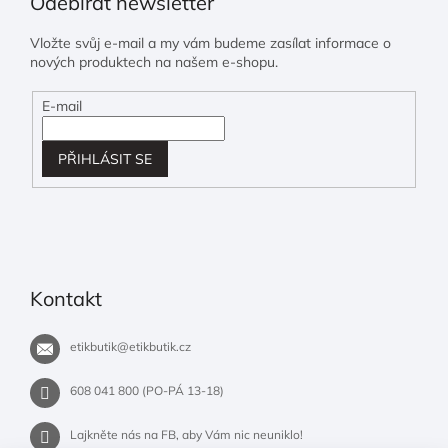
Odebírat newsletter
Vložte svůj e-mail a my vám budeme zasílat informace o
nových produktech na našem e-shopu.
E-mail
PŘIHLÁSIT SE
Kontakt
etikbutik
@
etikbutik.cz
608 041 800 (PO-PÁ 13-18)
Lajkněte nás na FB, aby Vám nic neuniklo!