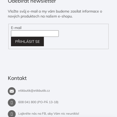
Odebírat newsletter
Vložte svůj e-mail a my vám budeme zasílat informace o
nových produktech na našem e-shopu.
E-mail
PŘIHLÁSIT SE
Kontakt
etikbutik
@
etikbutik.cz
608 041 800 (PO-PÁ 13-18)
Lajkněte nás na FB, aby Vám nic neuniklo!