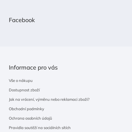
Z
á
p
Facebook
a
t
í
Informace pro vás
Vše o nákupu
Dostupnost zboží
Jak na vrácení, výměnu nebo reklamaci zboží?
Obchodní podmínky
Ochrana osobních údajů
Pravidla soutěží na sociálních sítích