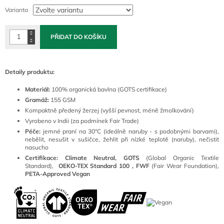
cena:
Varianta
PŘIDAT DO KOŠÍKU
Detaily produktu:
Materiál:
100
% organická bavlna (GOTS certifikace)
Gramáž:
155 GSM
Kompaktně předený žerzej (vyšší pevnost, méně žmolkování)
Vyrobeno v Indii (za podmínek Fair Trade)
Péče:
jemné praní na 30°C (ideálně naruby - s podobnými barvami),
nebělit, nesušit v sušičce, žehlit při nízké teplotě (naruby), nečistit
nasucho
Certifikace: Climate Neutral, GOTS
(
Global Organic Textile
Standard),
OEKO-TEX Standard 100 ,
FWF
(Fair Wear Foundation),
PETA-Approved Vegan