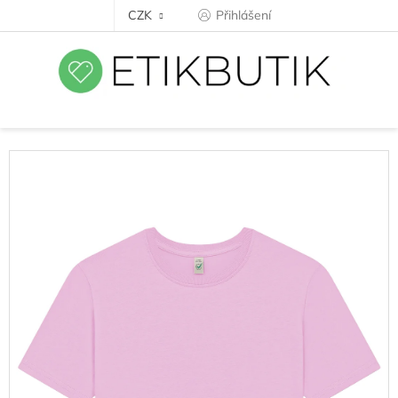
Přejít
CZK
Přihlášení
na
obsah