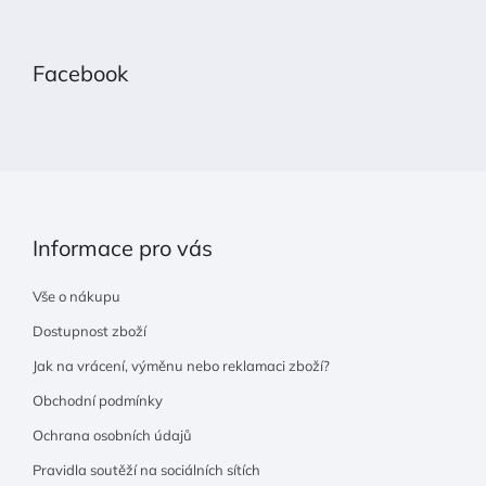
Z
á
p
Facebook
a
t
í
Informace pro vás
Vše o nákupu
Dostupnost zboží
Jak na vrácení, výměnu nebo reklamaci zboží?
Obchodní podmínky
Ochrana osobních údajů
Pravidla soutěží na sociálních sítích