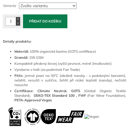
cena:
Varianta
PŘIDAT DO KOŠÍKU
Detaily produktu:
Materiál:
100
% organická bavlna (GOTS certifikace)
Gramáž:
155 GSM
Kompaktně předený žerzej (vyšší pevnost, méně žmolkování)
Vyrobeno v Indii (za podmínek Fair Trade)
Péče:
jemné praní na 30°C (ideálně naruby - s podobnými barvami),
nebělit, nesušit v sušičce, žehlit při nízké teplotě (naruby), nečistit
nasucho
Certifikace: Climate Neutral, GOTS
(
Global Organic Textile
Standard),
OEKO-TEX Standard 100 ,
FWF
(Fair Wear Foundation),
PETA-Approved Vegan