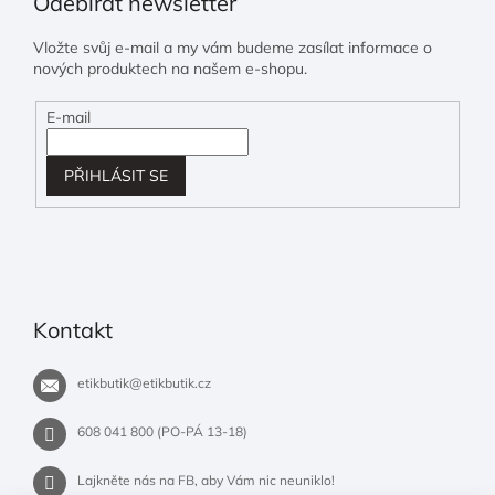
Odebírat newsletter
Vložte svůj e-mail a my vám budeme zasílat informace o
nových produktech na našem e-shopu.
E-mail
PŘIHLÁSIT SE
Kontakt
etikbutik
@
etikbutik.cz
608 041 800 (PO-PÁ 13-18)
Lajkněte nás na FB, aby Vám nic neuniklo!