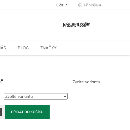
CZK
Přihlášení
NÁKUPNÍ KOŠÍK
Prázdný košík
NÁS
BLOG
ZNAČKY
Kč
Zvolte variantu
PŘIDAT DO KOŠÍKU