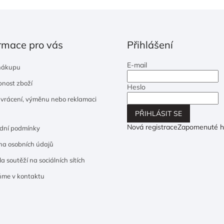
rmace pro vás
Přihlášení
E-mail
nákupu
nost zboží
Heslo
 vrácení, výměnu nebo reklamaci
PŘIHLÁSIT SE
Nová registrace
Zapomenuté h
dní podmínky
a osobních údajů
a soutěží na sociálních sítích
ňme v kontaktu