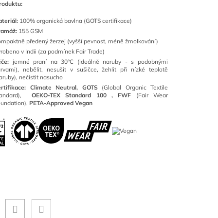
roduktu:
teriál:
100
% organická bavlna (GOTS certifikace)
ramáž:
155 GSM
mpaktně předený žerzej (vyšší pevnost, méně žmolkování)
robeno v Indii (za podmínek Fair Trade)
éče:
jemné praní na 30°C (ideálně naruby - s podobnými
rvami), nebělit, nesušit v sušičce, žehlit při nízké teplotě
aruby), nečistit nasucho
rtifikace: Climate Neutral, GOTS
(
Global Organic Textile
tandard),
OEKO-TEX Standard 100 ,
FWF
(Fair Wear
undation),
PETA-Approved Vegan