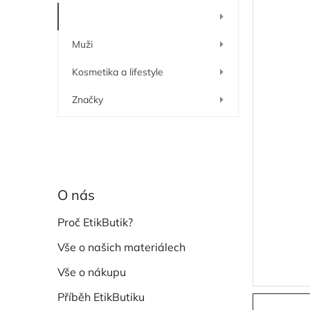
í
Ženy
p
a
Muži
n
e
Kosmetika a lifestyle
l
Značky
O nás
Proč EtikButik?
Vše o našich materiálech
Vše o nákupu
Příběh EtikButiku