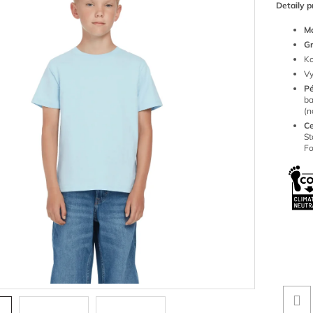
Detaily p
Ma
G
Ko
Vy
P
ba
(n
Ce
S
Fo