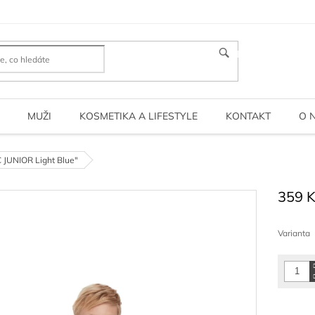
HLEDAT
MUŽI
KOSMETIKA A LIFESTYLE
KONTAKT
O 
C JUNIOR Light Blue"
359 
Měrná
cena:
Varianta