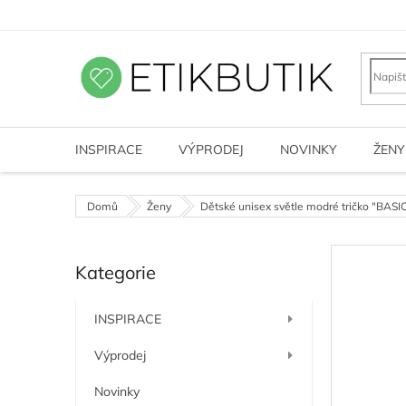
Přejít
na
obsah
INSPIRACE
VÝPRODEJ
NOVINKY
ŽENY
Domů
Ženy
Dětské unisex světle modré tričko "BASI
P
Kategorie
o
Přeskočit
kategorie
s
t
INSPIRACE
r
a
Výprodej
n
n
Novinky