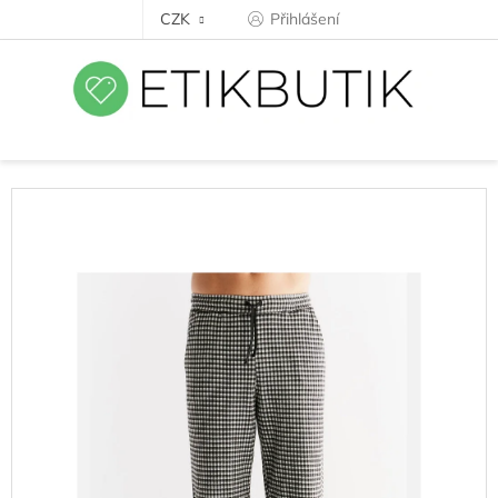
Přejít
CZK
Přihlášení
na
obsah