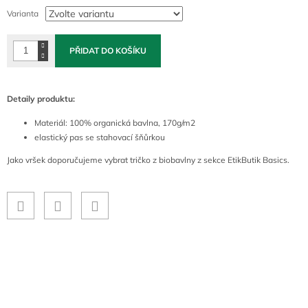
cena:
Varianta
PŘIDAT DO KOŠÍKU
Detaily produktu:
Materiál: 100% organická bavlna, 170g/m2
elastický pas se stahovací šňůrkou
Jako vršek doporučujeme vybrat tričko z biobavlny z sekce EtikButik Basics.