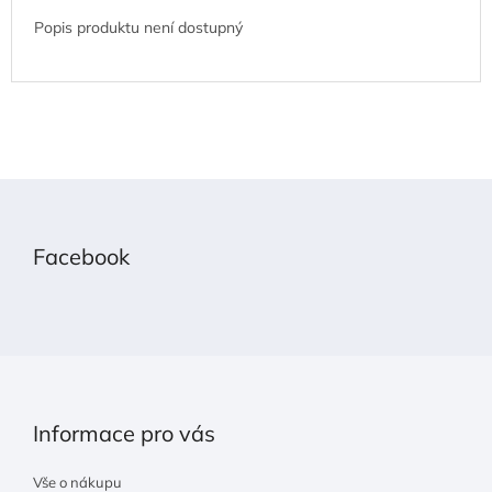
Popis produktu není dostupný
Z
á
p
Facebook
a
t
í
Informace pro vás
Vše o nákupu