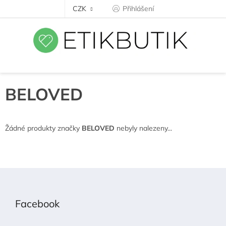
Přejít
CZK
Přihlášení
na
obsah
BELOVED
Žádné produkty značky
BELOVED
nebyly nalezeny...
Z
á
p
Facebook
a
t