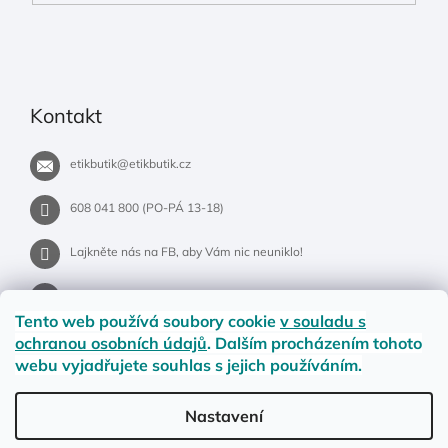
Kontakt
etikbutik
@
etikbutik.cz
608 041 800 (PO-PÁ 13-18)
Lajkněte nás na FB, aby Vám nic neuniklo!
etikbutik.cz
Tento web používá soubory cookie
v souladu s
ochranou osobních údajů
. Dalším procházením tohoto
webu vyjadřujete souhlas s jejich používáním.
Příběh EtikButiku
Vše o nákupu
Dostupnost zboží
Nastavení
Materiály a velikosti
Jak na vrácení nebo reklamaci?
Obchodní podmínky
Ochrana osobních údajů