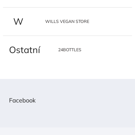
W
WILLS VEGAN STORE
Ostatní
24BOTTLES
Z
á
p
Facebook
a
t
í