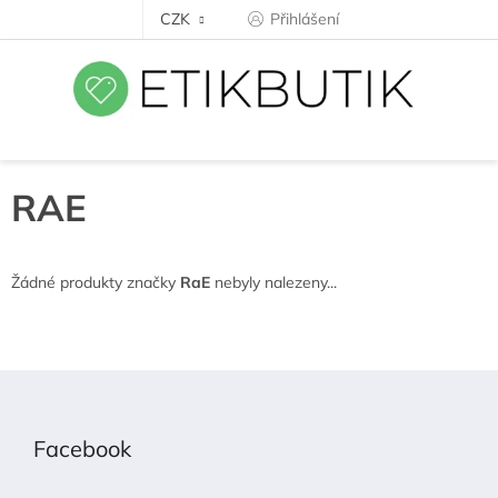
Přejít
CZK
Přihlášení
na
obsah
RAE
Žádné produkty značky
RaE
nebyly nalezeny...
Z
á
p
Facebook
a
t