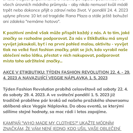
všech úrovních módního průmyslu - aby nikdo nemusel kvůli módě
trpět nebo dokonce přijít o zdraví nebo život. V pondělí 24. 4. 2023
uplyne přesne 10 let od tragédie Rana Plaza a stále ještě bohužel
ani zdaleka "nemáme hotovo".
K pozitivní změně však může přispět každý z nás. A to tím, jaké
značky se rozhodne podporovat. Za nás v EtikButiku má smysl
vyvíjet jakoukoli, byť i na první pohled malou, aktivitu - vyvíjet
tlak na velké fast fashion značky, ptát se jich, kdo vyrobil naše
oblečení nebo látku, přestat v nich nakupovat, podporovat
místo toho udržitelné značky...
AKCE V ETIKBUTIKU: TÝDEN FASHION REVOLUTION 22. 4. - 29.
4. 2023 A NAVAZUJÍCÍ VEGGIE NÁPLAVKA 1. 5. 2023
Týden Fashion Revolution probíhá celosvětově od soboty 22. 4.
do soboty 29. 4. 2023. A ve sváteční pondělí 1. 5. 2023 již
tradičně proběhne pár kroků od našeho pražského showroomu
oblíbená akce Veggie Náplavka. Do obou eventů, se kterými
sdílíme stejné hodnoty, sa moc rádi i letos zapojíme.
KAMPAŇ "WHO MADE MY CLOTHES?" UKAŽTE MÓDNÍM
ZNAČKÁM, ŽE VÁM NENÍ JEDNO, KDO UŠIL VAŠE OBLEČENÍ