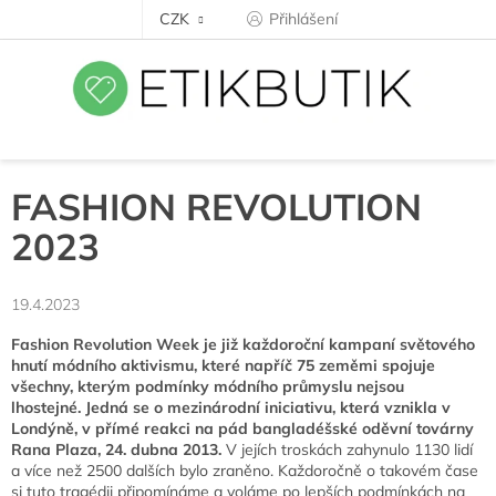
Přejít
CZK
Přihlášení
na
obsah
FASHION REVOLUTION
2023
19.4.2023
Fashion Revolution Week je již každoroční kampaní světového
hnutí módního aktivismu, které napříč 75 zeměmi spojuje
všechny, kterým podmínky módního průmyslu nejsou
lhostejné
. Jedná se o mezinárodní iniciativu, která vznikla v
Londýně, v přímé reakci na pád bangladéšské oděvní továrny
Rana Plaza, 24. dubna 2013.
V jejích troskách zahynulo 1130 lidí
a více než 2500 dalších bylo zraněno. Každoročně o takovém čase
si tuto tragédii připomínáme a voláme po lepších podmínkách na