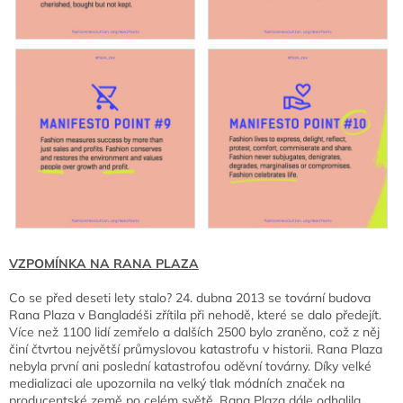
VZPOMÍNKA NA RANA PLAZA
Co se před deseti lety stalo? 24. dubna 2013 se tovární budova
Rana Plaza v Bangladéši zřítila při nehodě, které se dalo předejít.
Více než 1100 lidí zemřelo a dalších 2500 bylo zraněno, což z něj
činí čtvrtou největší průmyslovou katastrofu v historii. Rana Plaza
nebyla první ani poslední katastrofou oděvní továrny. Díky velké
medializaci ale upozornila na velký tlak módních značek na
producentské země po celém světě. Rana Plaza dále odhalila