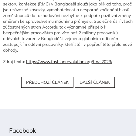
sektoru konfekce (RMG) v Bangladéši slouží jako příklad toho, proč
jsou závazné závazky, vymahatelnost a nesporné začlenění hlasů
zaměstnanců do rozhodování nezbytné k podpoře pozitivní změny
směrem ke spravedlivému módnímu průmyslu. Společné úsilí všech
zúčastněných stran Accordu tak významně přispělo k
bezpečnějším pracovištím pro více než 2 miliony pracovníků
oděvních továren v Bangladéši, zejména globálním odborům
zastupujícím oděvní pracovníky, kteří stáli v popředí této přelomové
dohody.
Zdroj textu:
https://www.fashionrevolution.org/frw-2023/
PŘEDCHOZÍ ČLÁNEK
DALŠÍ ČLÁNEK
Z
á
p
Facebook
a