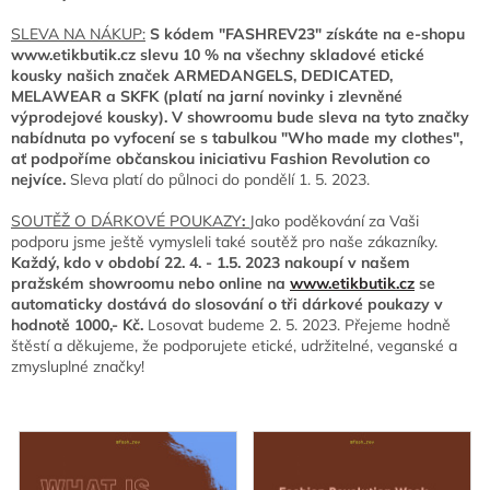
SLEVA NA NÁKUP:
S kódem "FASHREV23"
získáte na e-shopu
www.etikbutik.cz slevu 10 % na všechny skladové etické
kousky našich značek ARMEDANGELS, DEDICATED,
MELAWEAR a SKFK (platí na jarní novinky i zlevněné
výprodejové kousky). V showroomu bude sleva na tyto značky
nabídnuta po vyfocení se s tabulkou "Who made my clothes",
ať podpoříme občanskou iniciativu Fashion Revolution co
nejvíce.
Sleva platí do půlnoci do pondělí 1. 5. 2023.
SOUTĚŽ O DÁRKOVÉ POUKAZY
:
Jako poděkování za Vaši
podporu jsme ještě vymysleli také soutěž pro naše zákazníky.
Každý, kdo v období 22. 4. - 1.5. 2023 nakoupí v našem
pražském showroomu nebo online na
www.etikbutik.cz
se
automaticky dostává do slosování o tři dárkové poukazy v
hodnotě 1000,- Kč.
Losovat budeme 2. 5. 2023. Přejeme hodně
štěstí a d
ěkujeme, že podporujete etické, udržitelné, veganské a
zmysluplné značky!