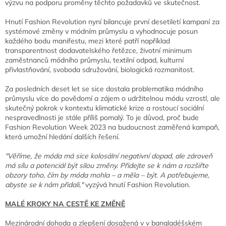
výzvu na podporu proměny těchto požadavků ve skutečnost.
Hnutí Fashion Revolution nyní bilancuje první desetiletí kampaní za
systémové změny v módním průmyslu a vyhodnocuje posun
každého bodu manifestu, mezi které patří například
transparentnost dodavatelského řetězce, životní minimum
zaměstnanců módního průmyslu, textilní odpad, kulturní
přivlastňování, svoboda sdružování, biologická rozmanitost.
Za posledních deset let se sice dostala problematika módního
průmyslu více do povědomí a zájem o udržitelnou módu vzrostl, ale
skutečný pokrok v kontextu klimatické krize a rostoucí sociální
nespravedlnosti je stále příliš pomalý. To je důvod, proč bude
Fashion Revolution Week 2023 na budoucnost zaměřená kampaň,
která umožní hledání dalších řešení.
"Věříme, že móda má sice kolosální negativní dopad, ale zároveň
má sílu a potenciál být silou změny. Přidejte se k nám a rozšiřte
obzory toho, čím by móda mohla – a měla – být. A potřebujeme,
abyste se k nám přidali,"
vyzývá hnutí Fashion Revolution.
MALÉ KROKY NA CESTĚ KE ZMĚNĚ
Mezinárodní dohoda a zlepšení dosažená v v bangladéšském