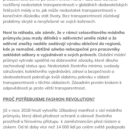
rozšířený nedostatek transparentnosti v globálních dodavatelských
řetězcích módy a to, jak může nedostatek transparentnosti v
konečném důsledku stát životy. Bez transparentnosti zůstávají
problémy skryté a nevyřešené ve svých kořenech.
Není to náhoda, ale záměr, že v rámci celosvětového módního
průmyslu jsou mzdy dělníků v oděvnictví uměle nízké a že
oděvné značky nadále zadávají výrobu oblečení do regionů,
kde je nemožné, obtížné a/nebo nebezpečné pro pracovníky
zakládat odbory a vyjednávat o svých právech.
Globální módní
průmysl vytrvale spoléhá na dobrovolné závazky, které dlouho
zachovávají status quo. Nedostatek životního minima, svobody
sdružování, kolektivního vyjednávání, zdraví a bezpečnosti a
sledovatelnosti pokračuje kvůli slabému pokroku v oblasti
transparentnosti v těchto oblastech. Zásadním prvním krokem k
odpovědnosti je proto větší transparentnost.
PROČ POTŘEBUJEME FASHION REVOLUTION?
Již v roce 2018 hnutí vytvořilo 10bodový manifest s vizí módního
průmyslu, který dává přednost ochraně a obnově životního
prostředí a férovému přístupu k zaměstnancům před růstem a
ziskem. Od té doby více než 14 000 lidí po celém světě podepsalo