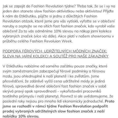
Jak se zapojit do Fashion Revolution týdne? Třeba tak, že se i vy na
jeden den stanete slow fashion aktivistkou nebo aktivistou! Přijďte
k nám do EtikButiku, půjčte si jednu z důležitých Fashion
Revolution otázek, které jsme pro vás vytiskli, vyfoťte se v oblečení
naruby a zeptejte se na sítích fast fashion značek, kdo vyrobil vaše
oblečení! Za to vás odměníme 10% slevou na nákup jarní kolekce
vybraných značek (více viz dále). Akce platí v našem showroomu v
průběhu celého Fashion Revoluion Week.
PODPORA FÉROVÝCH, UDRŽITELNÝCH MÓDNÍCH ZNAČEK:
SLEVA NA JARNÍ KOLEKCI A SOUTĚŽ PRO NAŠE ZÁKAZNÍKY
V EtikButiku nabízíme od samého začátku pouze značky, které
svým zaměstnancům zabezpečují férové podmínky a férovou
mzdu, jsou ohlednuplné k naší planetě i ke zvířatům. Jsme
přesvědčení, že zdánlivě vyšší cena udržitelné módy je jediná
férová, spravedlivá (levné oblečení fast fashion značek v sobě
skrývá pravý opak spravedlnosti - vykořisťování pracovníků
textilního průmyslu i naší planety). Rovnež si ale uvědomujeme, že
poslední roky nejsou pro mnoho lidí ekonomicky jednoduché.
Proto
jsme se rozhodli v rámci týdne Fashion Revolution podpořit
prodej vybraných udržitelných slow fashion značek z naší
nabídky 10% slevou.