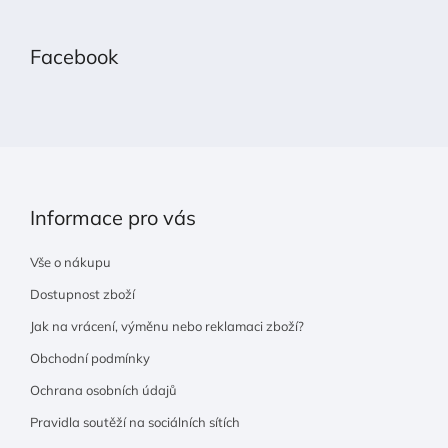
á
p
Facebook
a
t
í
Informace pro vás
Vše o nákupu
Dostupnost zboží
Jak na vrácení, výměnu nebo reklamaci zboží?
Obchodní podmínky
Ochrana osobních údajů
Pravidla soutěží na sociálních sítích