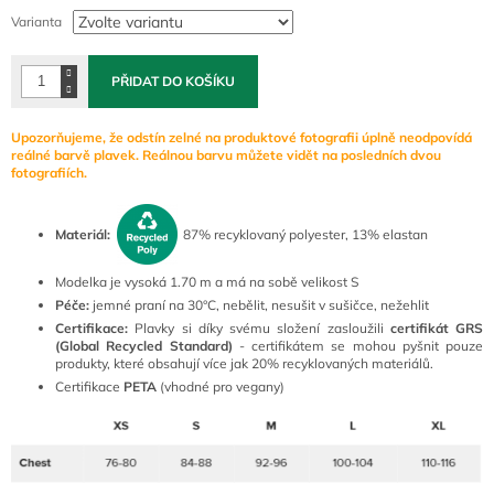
cena:
Varianta
PŘIDAT DO KOŠÍKU
Upozorňujeme, že odstín zelné na produktové fotografii úplně neodpovídá
reálné barvě plavek. Reálnou barvu můžete vidět na posledních dvou
fotografiích.
Materiál:
87% recyklovaný polyester, 13% elastan
Modelka je vysoká 1.70 m a má na sobě velikost S
Péče:
jemné praní na 30°C, nebělit, nesušit v sušičce, nežehlit
Certifikace:
Plavky si díky svému složení zasloužili
certifikát GRS
(Global Recycled Standard)
- certifikátem se mohou pyšnit pouze
produkty, které obsahují více jak 20% recyklovaných materiálů.
Certifikace
PETA
(vhodné pro vegany)