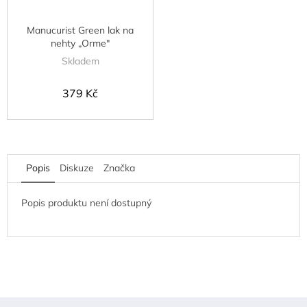
Manucurist Green lak na
nehty „Orme"
Skladem
379 Kč
Popis
Diskuze
Značka
Popis produktu není dostupný
Z