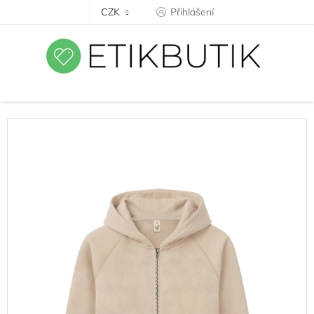
Přejít
CZK
Přihlášení
na
obsah