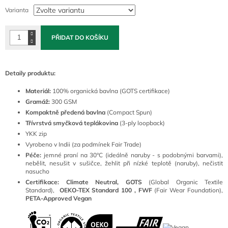
cena:
Varianta
PŘIDAT DO KOŠÍKU
Detaily produktu:
Materiál:
100
% organická bavlna (GOTS certifikace)
Gramáž:
300 GSM
Kompaktně předená bavlna
(Compact Spun)
Třívrstvá smyčková teplákovina
(3-ply loopback)
YKK zip
Vyrobeno v Indii (za podmínek Fair Trade)
Péče:
jemné praní na 30°C (ideálně naruby - s podobnými barvami),
nebělit, nesušit v sušičce, žehlit při nízké teplotě (naruby), nečistit
nasucho
Certifikace: Climate Neutral, GOTS
(
Global Organic Textile
Standard),
OEKO-TEX Standard 100 ,
FWF
(Fair Wear Foundation),
PETA-Approved Vegan