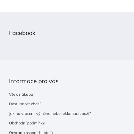
Z
á
p
Facebook
a
t
í
Informace pro vás
Vše o nákupu
Dostupnost zboží
Jak na vrácení, výměnu nebo reklamaci zboží?
Obchodní podmínky
Ochrana osobních údajů