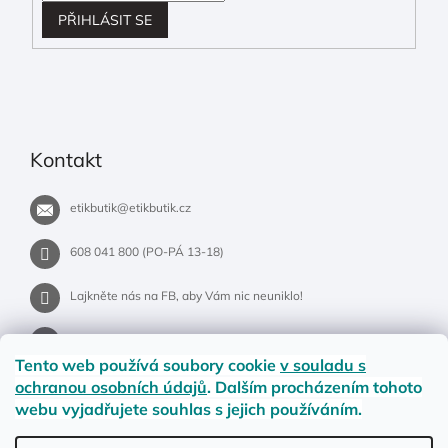
PŘIHLÁSIT SE
Kontakt
etikbutik
@
etikbutik.cz
608 041 800 (PO-PÁ 13-18)
Lajkněte nás na FB, aby Vám nic neuniklo!
etikbutik.cz
Tento web používá soubory cookie
v souladu s
ochranou osobních údajů
. Dalším procházením tohoto
webu vyjadřujete souhlas s jejich používáním.
Příběh EtikButiku
Vše o nákupu
Dostupnost zboží