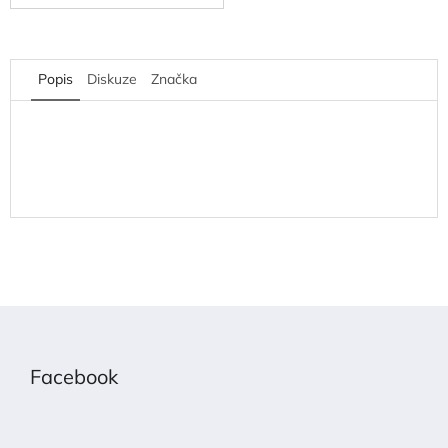
Popis
Diskuze
Značka
Z
á
p
Facebook
a
t
í