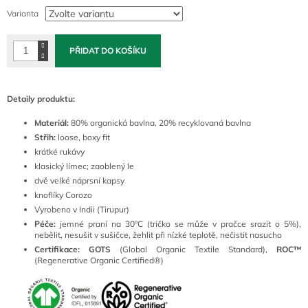
cena:
Varianta
PŘIDAT DO KOŠÍKU
Detaily produktu:
Materiál:
80% organická bavlna, 20% recyklovaná bavlna
Střih:
loose, boxy fit
krátké rukávy
klasický límec; zaoblený le
dvě velké náprsní kapsy
knoflíky Corozo
Vyrobeno v Indii (Tirupur)
Péče:
jemné praní na 30°C (tričko se může v pračce srazit o 5%),
nebělit, nesušit v sušičce, žehlit při nízké teplotě, nečistit nasucho
Certifikace:
GOTS
(Global Organic Textile Standard),
ROC™
(Regenerative Organic Certified®)