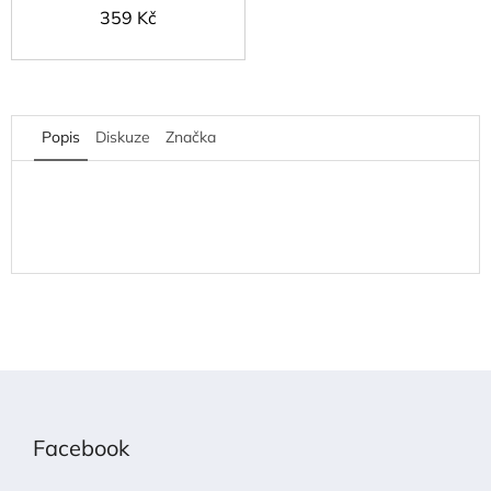
359 Kč
Popis
Diskuze
Značka
Z
á
p
Facebook
a
t