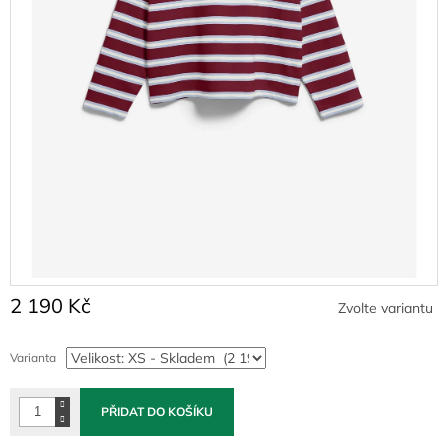
2 190 Kč
Zvolte variantu
Měrná
cena:
Varianta
PŘIDAT DO KOŠÍKU