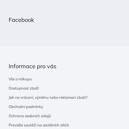
Z
á
p
Facebook
a
t
í
Informace pro vás
Vše o nákupu
Dostupnost zboží
Jak na vrácení, výměnu nebo reklamaci zboží?
Obchodní podmínky
Ochrana osobních údajů
Pravidla soutěží na sociálních sítích