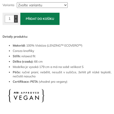
cena:
Varianta
PŘIDAT DO KOŠÍKU
Detaily produktu:
Materiál:
100% Viskóza (LENZING™ ECOVERO™)
Corozo knoflíky
Střih:
relaxed fit
Délka (vzadu):
66 cm
Modelka je vysoká 179 cm a má na sobě velikost S
Péče:
ručné
praní
, nebělit, nesušit v sušičce, žehlit při nízké teplotě,
nečistit nasucho
Certifikace: PETA
(vhodné pro vegany)