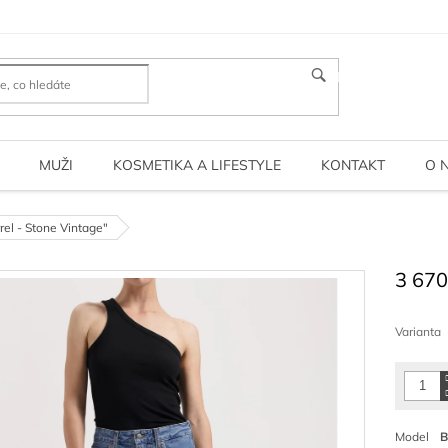
HLEDAT
MUŽI
KOSMETIKA A LIFESTYLE
KONTAKT
O 
rel - Stone Vintage"
3 670
Měrná
cena:
Varianta
Model
B