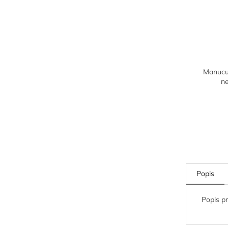
Manucur
n
Popis
Popis p