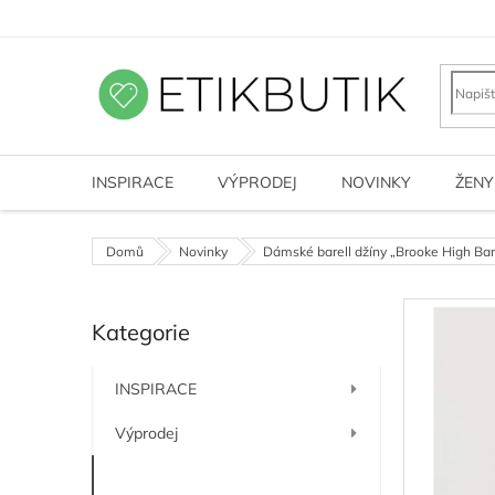
Přejít
na
obsah
INSPIRACE
VÝPRODEJ
NOVINKY
ŽENY
Domů
Novinky
Dámské barell džíny „Brooke High Bar
P
Kategorie
o
Přeskočit
kategorie
s
t
INSPIRACE
r
a
Výprodej
n
n
Novinky