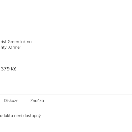
ist Green lak na
ehty „Orme"
379 Kč
Diskuze
Značka
roduktu není dostupný