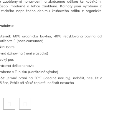
ě zaoblenými nohavicemi a zkrácenou délkou ke kotníkům.
působí moderně a lehce zaobleně. Kalhoty jsou vyrobeny z
ristického nepružného denimu kruhového střihu z organické
roduktu:
teriál:
60% organická bavlna, 40% recyklovaná bavlna od
otřebitelů (post-consumer)
řih:
barrel
vná džínovina (není elastická)
soký pas
rácená délka nohavic
robeno v Tunisku (udržitelná výroba)
če:
jemné praní na 30°C (ideálně naruby), nebělit, nesušit v
šičce, žehlit při nízké teplotě, nečistit nasucho