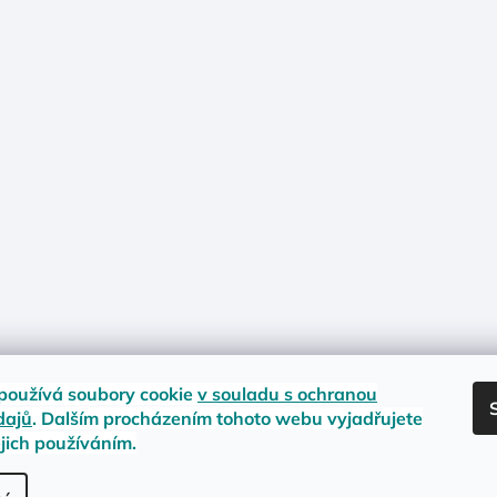
používá soubory cookie
v souladu s ochranou
dajů
. Dalším procházením tohoto webu vyjadřujete
ejich používáním.
nost zboží
Materiály a velikosti
Jak na vrácení nebo reklamaci?
Obc
.