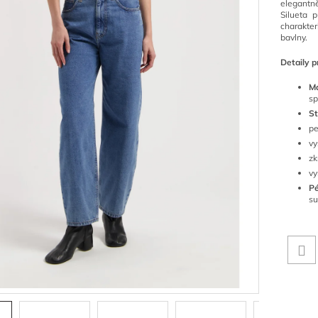
elegantn
Silueta 
charakte
bavlny.
Detaily p
Ma
sp
St
pe
vy
zk
vy
Pé
su