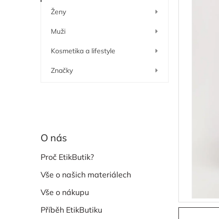
í
Ženy
p
a
Muži
n
e
Kosmetika a lifestyle
l
Značky
O nás
Proč EtikButik?
Vše o našich materiálech
Vše o nákupu
Příběh EtikButiku