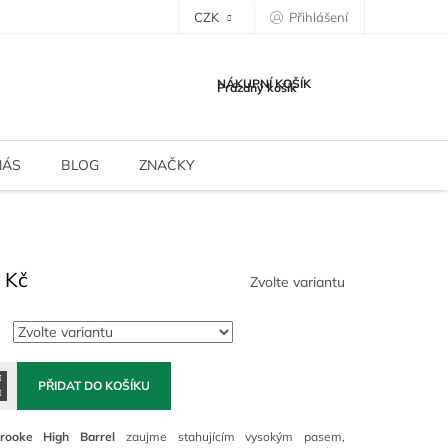
CZK
Přihlášení
NÁKUPNÍ KOŠÍK
Prázdný košík
NÁS
BLOG
ZNAČKY
 Kč
Zvolte variantu
PŘIDAT DO KOŠÍKU
rooke High Barrel
zaujme stahujícím vysokým pasem,