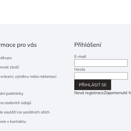
rmace pro vás
Přihlášení
E-mail
nákupu
nost zboží
Heslo
 vrácení, výměnu nebo reklamaci
PŘIHLÁSIT SE
Nová registrace
Zapomenuté h
dní podmínky
a osobních údajů
a soutěží na sociálních sítích
ňme v kontaktu