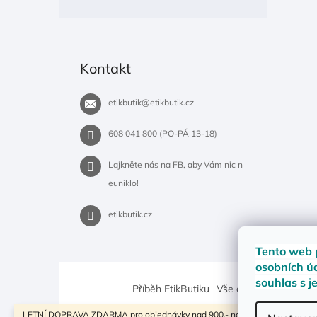
Kontakt
etikbutik
@
etikbutik.cz
608 041 800 (PO-PÁ 13-18)
Lajkněte nás na FB, aby Vám nic n
euniklo!
etikbutik.cz
Tento web 
osobních ú
souhlas s j
Příběh EtikButiku
Vše o nákupu
Dostup
LETNÍ DOPRAVA ZDARMA pro objednávky nad 900,- na pobočky Zásilkovny