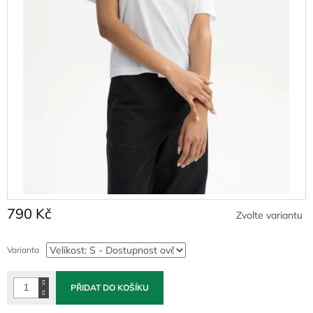
790 Kč
Zvolte variantu
Měrná
cena:
Varianta
PŘIDAT DO KOŠÍKU