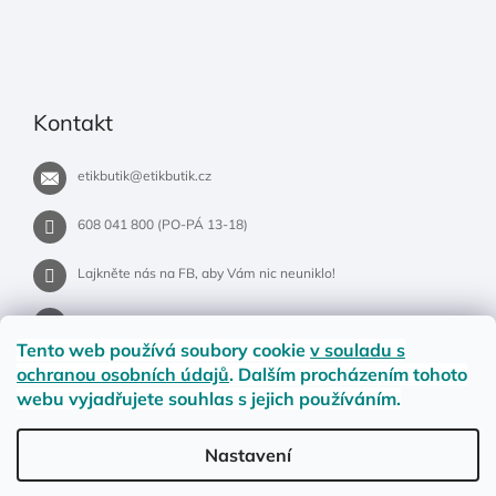
Kontakt
etikbutik
@
etikbutik.cz
608 041 800 (PO-PÁ 13-18)
Lajkněte nás na FB, aby Vám nic neuniklo!
etikbutik.cz
Tento web používá soubory cookie
v souladu s
ochranou osobních údajů
. Dalším procházením tohoto
webu vyjadřujete souhlas s jejich používáním.
Příběh EtikButiku
Vše o nákupu
Dostupnost zboží
Nastavení
Materiály a velikosti
Jak na vrácení nebo reklamaci?
Obchodní podmínky
Ochrana osobních údajů