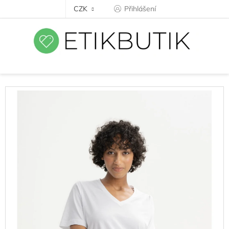
Přejít
CZK
Přihlášení
na
obsah