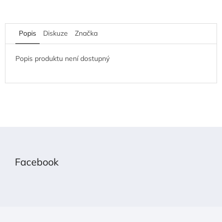
Popis
Diskuze
Značka
Popis produktu není dostupný
Z
á
p
Facebook
a
t
í